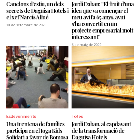
Canelons d’estiu, un dels
Jordi Daban: “El fruit d’una
secrets de Daguisa Hotels i
idea que va començar el
el xef Narcís Allué
meu avi fa 65 anys, avui
s’ha convertit en un
10 de setembre de 2020
projecte empresarial molt
interessant”
6 de maig de 2022
Esdeveniments
Totes
Una trentena de famílies
Jordi Daban, al capdavant
participa en el Ioga Kids
de la transformació de
Solidari a favor de Bomosa
Daguisa Hotels