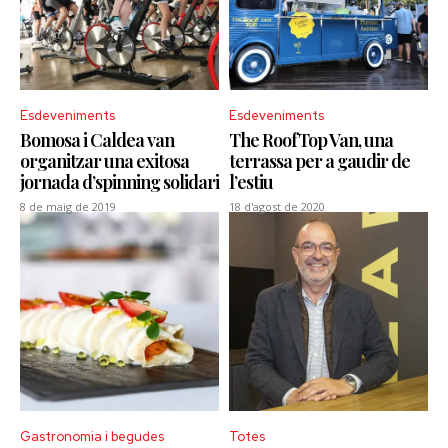
Esdeveniments
Esdeveniments
Bomosa i Caldea van
The RoofTop Van, una
organitzar una exitosa
terrassa per a gaudir de
jornada d’spinning solidari
l’estiu
8 de maig de 2019
18 d'agost de 2020
Gastronomia i begudes
Totes