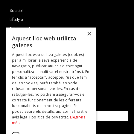
Societat
Lifestyle
Cultura i art
×
Entrevistes
Aquest lloc web utilitza
galetes
Gastronomia
Aquest lloc web utilitza galetes (cookies)
TV
per a millorar la seva experiència de
Plans per fer
navegació, publicar anuncis o contingut
personalitzat i analitzar el nostre trànsit. En
Revistes
fer clic a “acceptar”, accepteu l’ús que fem
de les cookies, però també les podeu
refusar i/o personalitzar-les. En cas de
SUBSCRIU-TE A LA NOSTRA NEWSLETTER!
rebutjar-les, no podrem assegurar-vos el
correcte funcionament de les diferents
funcionalitats de la nostra pàgina. En
Correu electrònic*
podeu veure els detalls, així com el nostre
avís legal i política de privacitat.
Llegir-ne
més
Accepto la
política de privacitat