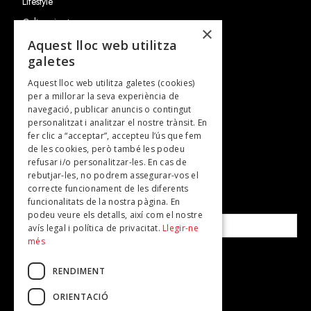
Lifestyle
Cultura i art
×
Entrevistes
Aquest lloc web utilitza
galetes
Gastronomia
Aquest lloc web utilitza galetes (cookies)
TV
per a millorar la seva experiència de
Plans per fer
navegació, publicar anuncis o contingut
personalitzat i analitzar el nostre trànsit. En
Revistes
fer clic a “acceptar”, accepteu l’ús que fem
de les cookies, però també les podeu
refusar i/o personalitzar-les. En cas de
SUBSCRIU-TE A LA NOSTRA NEWSLETTER!
rebutjar-les, no podrem assegurar-vos el
correcte funcionament de les diferents
funcionalitats de la nostra pàgina. En
Correu electrònic*
podeu veure els detalls, així com el nostre
avís legal i política de privacitat.
Llegir-ne
més
Accepto la
política de privacitat
RENDIMENT
ORIENTACIÓ