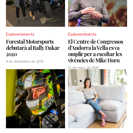
Esdeveniments
Esdeveniments
Forestal Motorsports
El Centre de Congressos
debutarà al Rally Dakar
d’Andorra la Vella es va
2020
omplir per a escoltar les
vivències de Mike Horn
4 de desembre de 2019
11 de març de 2020