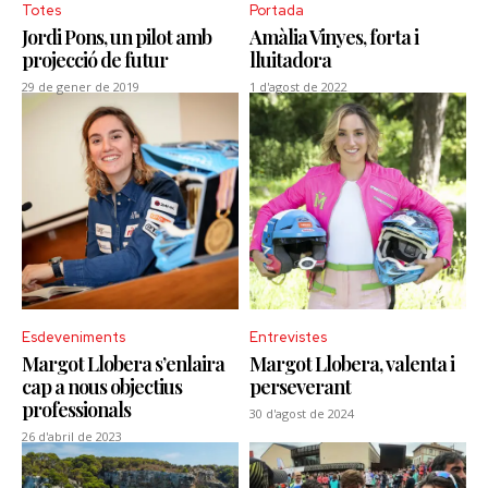
Totes
Portada
Jordi Pons, un pilot amb
Amàlia Vinyes, forta i
projecció de futur
lluitadora
29 de gener de 2019
1 d'agost de 2022
Esdeveniments
Entrevistes
Margot Llobera s’enlaira
Margot Llobera, valenta i
cap a nous objectius
perseverant
professionals
30 d'agost de 2024
26 d'abril de 2023