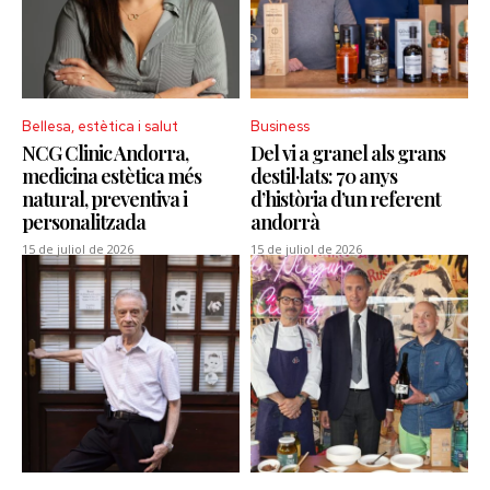
Bellesa, estètica i salut
Business
NCG Clinic Andorra,
Del vi a granel als grans
medicina estètica més
destil·lats: 70 anys
natural, preventiva i
d’història d’un referent
personalitzada
andorrà
15 de juliol de 2026
15 de juliol de 2026