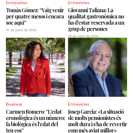
Entrevistes
Entrevistes
Tomàs Gómez: “Vaig venir
Giovanni Taliana: La
per quatre mesos i encara
qualitat gastronòmica no
soc aquí”
ha d’estar reservada a un
grup de persones
31 de juliol de 2026
29 de juliol de 2026
Business
Entrevistes
Carmen Romero: “L’edat
Josep Garcia: «La situació
cronològica és un número;
de molts pensionistes és
la biològica és l’edat del
molt dura i s’ha de revertir
teu cos”
com més aviat millor»