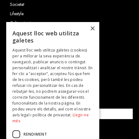
Societat
Lifestyle
Cultura i art
×
Entrevistes
Aquest lloc web utilitza
galetes
Gastronomia
Aquest lloc web utilitza galetes (cookies)
TV
per a millorar la seva experiència de
Plans per fer
navegació, publicar anuncis o contingut
personalitzat i analitzar el nostre trànsit. En
Revistes
fer clic a “acceptar”, accepteu l’ús que fem
de les cookies, però també les podeu
refusar i/o personalitzar-les. En cas de
SUBSCRIU-TE A LA NOSTRA NEWSLETTER!
rebutjar-les, no podrem assegurar-vos el
correcte funcionament de les diferents
funcionalitats de la nostra pàgina. En
Correu electrònic*
podeu veure els detalls, així com el nostre
avís legal i política de privacitat.
Llegir-ne
més
Accepto la
política de privacitat
RENDIMENT