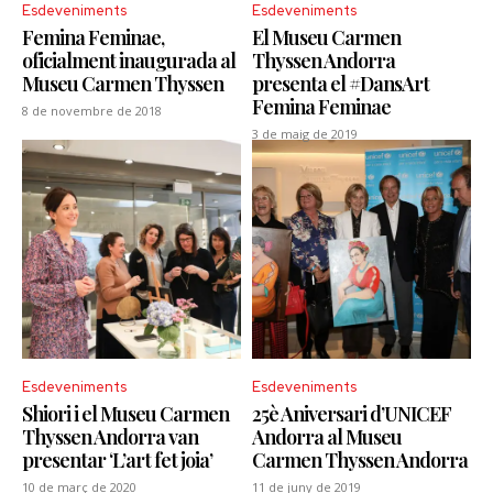
Esdeveniments
Esdeveniments
Femina Feminae,
El Museu Carmen
oficialment inaugurada al
Thyssen Andorra
Museu Carmen Thyssen
presenta el #DansArt
Femina Feminae
8 de novembre de 2018
3 de maig de 2019
Esdeveniments
Esdeveniments
Shiori i el Museu Carmen
25è Aniversari d’UNICEF
Thyssen Andorra van
Andorra al Museu
presentar ‘L’art fet joia’
Carmen Thyssen Andorra
10 de març de 2020
11 de juny de 2019