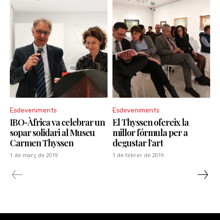
Esdeveniments
Esdeveniments
IBO-Àfrica va celebrar un
El Thyssen ofereix la
sopar solidari al Museu
millor fórmula per a
Carmen Thyssen
degustar l’art
1 de març de 2019
1 de febrer de 2019