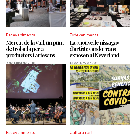
Esdeveniments
Esdeveniments
Mercat de la Vall, un punt
La «nouvelle nissaga»
de trobada per a
d’artistes andorrans
productors i artesans
exposen al Neverland
9 de juliol de 2018
13 de juny de 2018
Esdeveniments
Cultura i art