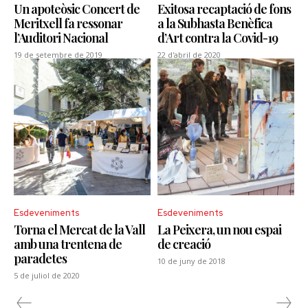
Un apoteòsic Concert de
Exitosa recaptació de fons
Meritxell fa ressonar
a la Subhasta Benèfica
l’Auditori Nacional
d’Art contra la Covid-19
19 de setembre de 2019
22 d'abril de 2020
Esdeveniments
Esdeveniments
Torna el Mercat de la Vall
La Peixera, un nou espai
amb una trentena de
de creació
paradetes
10 de juny de 2018
5 de juliol de 2020