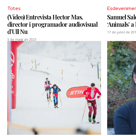
Totes
Esdevenime
(Vídeo) Entrevista Hector Mas,
Samuel Salc
director i programador audiovisual
‘Animals’ a 
d’Ull Nu
17 de juliol de 20
5 de maig de 2023