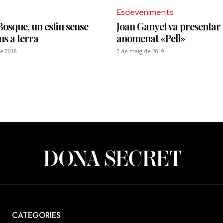
Esdeveniments
osque, un estiu sense
Joan Ganyet va presentar e
us a terra
anomenat «Pell»
e 2018
2 de maig de 2019
CATEGORIES