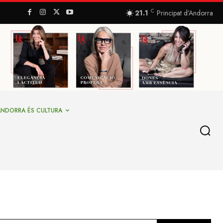
C
21.1
Principat d’Andorra
ANDORRA ÉS CULTURA