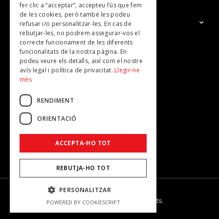
fer clic a “acceptar”, accepteu l’ús que fem
de les cookies, però també les podeu
El Grup
refusar i/o personalitzar-les. En cas de
rebutjar-les, no podrem assegurar-vos el
Contacte
correcte funcionament de les diferents
Subscripcions
funcionalitats de la nostra pàgina. En
podeu veure els detalls, així com el nostre
Publicitat
avís legal i política de privacitat.
Llegir-ne
més
RENDIMENT
ORIENTACIÓ
ACCEPTA-HO TOT
REBUTJA-HO TOT
PERSONALITZAR
© 2026 - Dona Secret - Tots els drets reservats.
POWERED BY COOKIESCRIPT