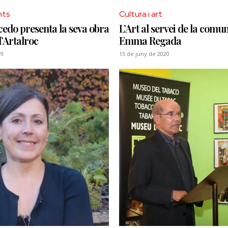
nts
Cultura i art
edo presenta la seva obra
L’Art al servei de la comuni
l’Artalroc
Emma Regada
19
15 de juny de 2020