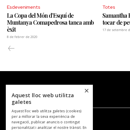
Esdeveniments
Totes
La Copa del Món d’Esquí de
Samantha B
Muntanya Comapedrosa tanca amb
tocar de pe
èxit
17 de setembre d
8 de febrer de 2020
×
Aquest lloc web utilitza
galetes
Aquest lloc web utilitza galetes (cookies)
per a millorar la seva experiència de
navegació, publicar anuncis o contingut
NOSALTRES
personalitzat i analitzar el nostre trànsit. En