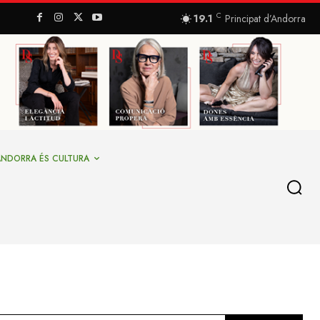
C
19.1
Principat d’Andorra
ANDORRA ÉS CULTURA