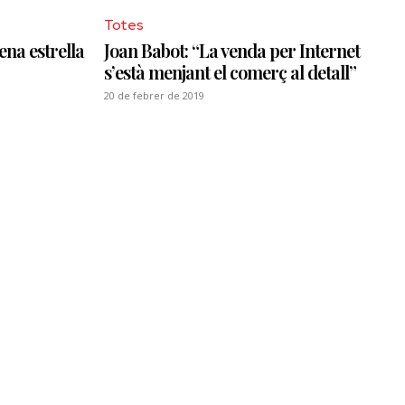
Totes
ena estrella
Joan Babot: “La venda per Internet
s’està menjant el comerç al detall”
20 de febrer de 2019