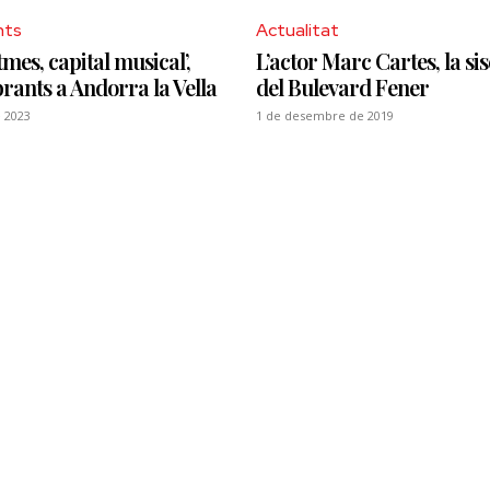
nts
Actualitat
tmes, capital musical’,
L’actor Marc Cartes, la sis
brants a Andorra la Vella
del Bulevard Fener
 2023
1 de desembre de 2019