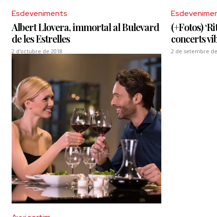
Esdeveniments
Esdevenime
Albert Llovera, immortal al Bulevard
(+Fotos) ‘Ri
de les Estrelles
concerts vi
2 d'octubre de 2018
2 de setembre de