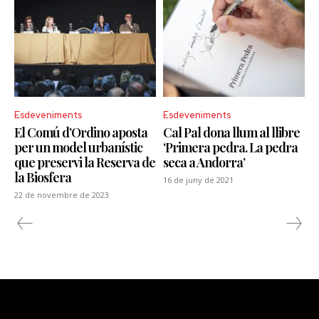
Esdeveniments
Esdeveniments
El Comú d’Ordino aposta
Cal Pal dona llum al llibre
per un model urbanístic
‘Primera pedra. La pedra
que preservi la Reserva de
seca a Andorra’
la Biosfera
16 de juny de 2021
22 de novembre de 2023