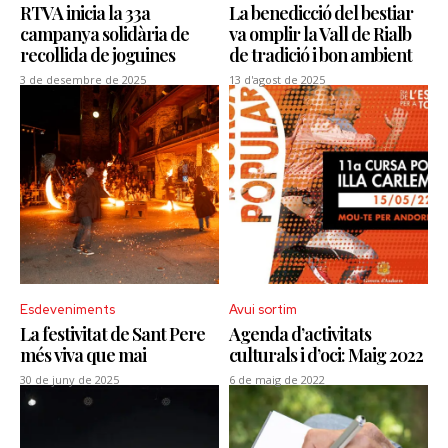
RTVA inicia la 33a
La benedicció del bestiar
campanya solidària de
va omplir la Vall de Rialb
recollida de joguines
de tradició i bon ambient
3 de desembre de 2025
13 d'agost de 2025
Esdeveniments
Avui sortim
La festivitat de Sant Pere
Agenda d’activitats
més viva que mai
culturals i d’oci: Maig 2022
30 de juny de 2025
6 de maig de 2022