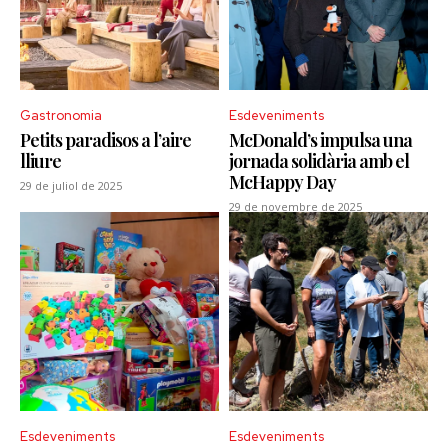
Gastronomia
Esdeveniments
Petits paradisos a l’aire
McDonald’s impulsa una
lliure
jornada solidària amb el
McHappy Day
29 de juliol de 2025
29 de novembre de 2025
Esdeveniments
Esdeveniments