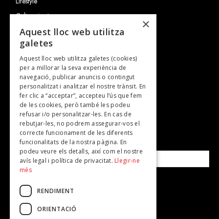
Lifestyle
Cultura i art
×
Entrevistes
Aquest lloc web utilitza
galetes
Gastronomia
Aquest lloc web utilitza galetes (cookies)
TV
per a millorar la seva experiència de
Plans per fer
navegació, publicar anuncis o contingut
personalitzat i analitzar el nostre trànsit. En
Revistes
fer clic a “acceptar”, accepteu l’ús que fem
de les cookies, però també les podeu
refusar i/o personalitzar-les. En cas de
SUBSCRIU-TE A LA NOSTRA NEWSLETTER!
rebutjar-les, no podrem assegurar-vos el
correcte funcionament de les diferents
funcionalitats de la nostra pàgina. En
Correu electrònic*
podeu veure els detalls, així com el nostre
avís legal i política de privacitat.
Llegir-ne
més
Accepto la
política de privacitat
RENDIMENT
ORIENTACIÓ