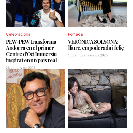
Celebracions
Portada
PEW-PEW transforma
VERÒNICA SOLSONA:
Andorra en el primer
lliure, empoderada i feliç
Centre d’Oci Immersiu
10 de novembre de 2025
inspirat en un país real
26 de juny de 2026