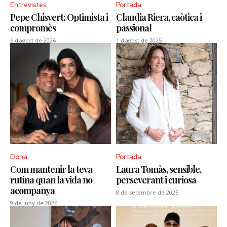
Entrevistes
Portada
Pepe Chisvert: Optimista i
Claudia Riera, caòtica i
compromès
passional
6 d'agost de 2026
1 d'agost de 2025
Dona
Portada
Com mantenir la teva
Laura Tomàs, sensible,
rutina quan la vida no
perseverant i curiosa
acompanya
8 de setembre de 2025
9 de juny de 2026