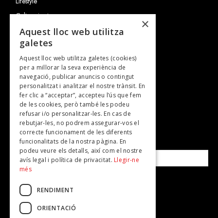
Lifestyle
Cultura i art
×
Entrevistes
Aquest lloc web utilitza
galetes
Gastronomia
Aquest lloc web utilitza galetes (cookies)
TV
per a millorar la seva experiència de
Plans per fer
navegació, publicar anuncis o contingut
personalitzat i analitzar el nostre trànsit. En
Revistes
fer clic a “acceptar”, accepteu l’ús que fem
de les cookies, però també les podeu
refusar i/o personalitzar-les. En cas de
SUBSCRIU-TE A LA NOSTRA NEWSLETTER!
rebutjar-les, no podrem assegurar-vos el
correcte funcionament de les diferents
funcionalitats de la nostra pàgina. En
Correu electrònic*
podeu veure els detalls, així com el nostre
avís legal i política de privacitat.
Llegir-ne
més
Accepto la
política de privacitat
RENDIMENT
ORIENTACIÓ