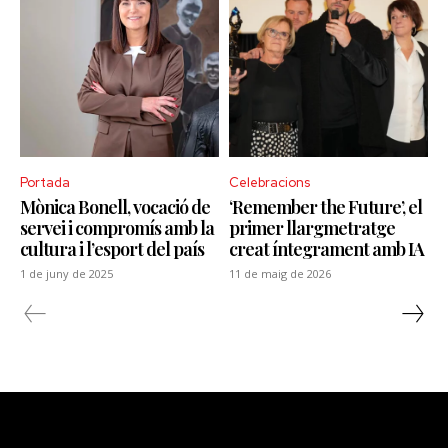
Portada
Celebracions
Mònica Bonell, vocació de
‘Remember the Future’, el
servei i compromís amb la
primer llargmetratge
cultura i l’esport del país
creat íntegrament amb IA
1 de juny de 2025
11 de maig de 2026