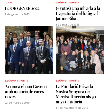
Look
Esdeveniments
LOOK GENER 2022
(+Fotos) Una mirada a la
trajectòria del fotògraf
9 de gener de 2022
Jaume Riba
8 de març de 2023
Esdeveniments
Esdeveniments
Arrenca el nou Govern
La Fundació Privada
amb majoria de cares
Nostra Senyora de
noves
Meritxell arriba als 50
anys d’història
23 de maig de 2019
17 de novembre de 2019