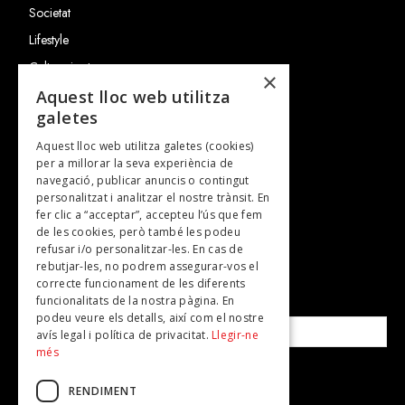
Societat
Lifestyle
Cultura i art
×
Entrevistes
Aquest lloc web utilitza
galetes
Gastronomia
Aquest lloc web utilitza galetes (cookies)
TV
per a millorar la seva experiència de
Plans per fer
navegació, publicar anuncis o contingut
personalitzat i analitzar el nostre trànsit. En
Revistes
fer clic a “acceptar”, accepteu l’ús que fem
de les cookies, però també les podeu
refusar i/o personalitzar-les. En cas de
SUBSCRIU-TE A LA NOSTRA NEWSLETTER!
rebutjar-les, no podrem assegurar-vos el
correcte funcionament de les diferents
funcionalitats de la nostra pàgina. En
Correu electrònic*
podeu veure els detalls, així com el nostre
avís legal i política de privacitat.
Llegir-ne
més
Accepto la
política de privacitat
RENDIMENT