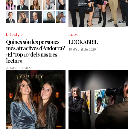
Lifestyle
Look
Quines són les persones
LOOK ABRIL
més atractives d’Andorra?
19 d'abril de 2020
· El ‘Top 10’ dels nostres
lectors
8 d'abril de 2022