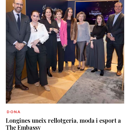
DONA
Longines uneix rellotgeria, moda i esport a
The Embassy