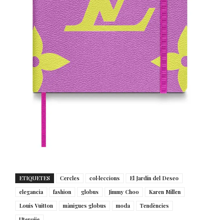
ETIQUETES
Cercles
col·leccions
El Jardín del Deseo
elegancia
fashion
globus
Jimmy Choo
Karen Millen
Louis Vuitton
mànigues globus
moda
Tendències
Uterqüe