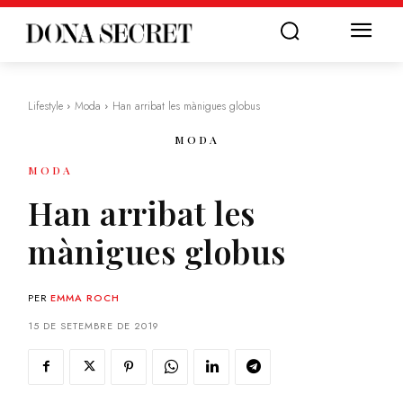
Lifestyle
Moda
Han arribat les mànigues globus
MODA
MODA
Han arribat les
mànigues globus
PER
EMMA ROCH
15 DE SETEMBRE DE 2019