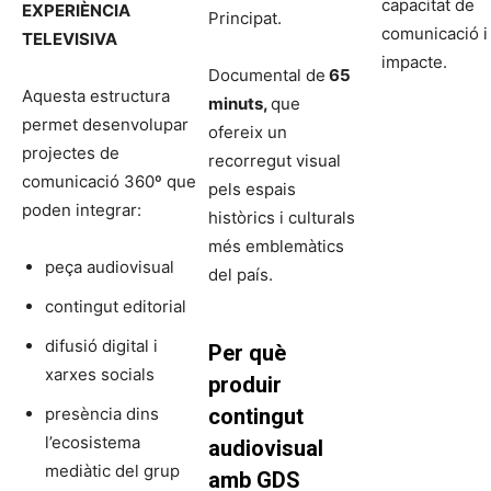
capacitat de
EXPERIÈNCIA
Principat.
comunicació i
TELEVISIVA
impacte.
Documental de
65
Aquesta estructura
minuts,
que
permet desenvolupar
ofereix un
projectes de
recorregut visual
comunicació 360º que
pels espais
poden integrar:
històrics i culturals
més emblemàtics
peça audiovisual
del país.
contingut editorial
difusió digital i
Per què
xarxes socials
produir
presència dins
contingut
l’ecosistema
audiovisual
mediàtic del grup
amb GDS