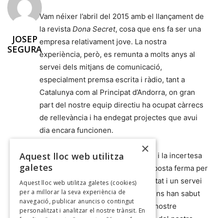
Vam néixer l’abril del 2015 amb el llançament de
la revista
Dona Secret
, cosa que ens fa ser una
JOSEP
empresa relativament jove. La nostra
SEGURA
experiència, però, es remunta a molts anys al
servei dels mitjans de comunicació,
especialment premsa escrita i ràdio, tant a
Catalunya com al Principat d’Andorra, on gran
part del nostre equip directiu ha ocupat càrrecs
de rellevància i ha endegat projectes que avui
dia encara funcionen.
×
Aquest lloc web utilitza
Malgrat les dificultats del moment i la incertesa
galetes
del futur del paper, hem fet una aposta ferma per
oferir al país un producte de qualitat i un servei
Aquest lloc web utilitza galetes (cookies)
per a millorar la seva experiència de
públic, que els lectors d’Andorra ens han sabut
navegació, publicar anuncis o contingut
premiar amb un lideratge sòlid al nostre
personalitzat i analitzar el nostre trànsit. En