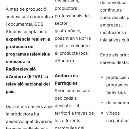
restaurants,
desenvolupa
productors i
A més de producció
continguts
professionals del
audiovisual corporativa
audiovisuals p
sector
i documental, GDS
empreses,
gastronòmic,
Studios compta amb
institucions i
posant en valor la
experiència real en la
iniciatives cul
qualitat culinària i
producció de
el producte local
programes televisius
Entre els prin
d’Andorra.
emesos a la
serveis desta
Radiotelevisió
Andorra és
d’Andorra (RTVA), la
producció 
Parròquies
televisió nacional del
programes
Sèrie audiovisual
país.
televisius
dedicada a
documenta
descobrir el
Durant els darrers anys,
territori a través de
vídeos
la productora ha
les diferents
corporatiu
desenvolupat diversos
parròquies del
formats audiovisuals