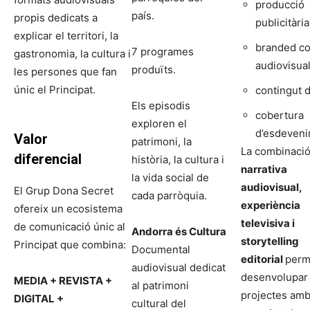
producció
país.
propis dedicats a
publicitària
explicar el territori, la
branded co
7 programes
gastronomia, la cultura i
audiovisua
produïts.
les persones que fan
únic el Principat.
contingut d
Els episodis
cobertura
exploren el
d’esdeven
Valor
patrimoni, la
La combinació
diferencial
història, la cultura i
narrativa
la vida social de
audiovisual,
El Grup Dona Secret
cada parròquia.
experiència
ofereix un ecosistema
televisiva i
de comunicació únic al
Andorra és Cultura
storytelling
Principat que combina:
Documental
editorial
perm
audiovisual dedicat
desenvolupar
MEDIA + REVISTA +
al patrimoni
projectes amb
DIGITAL +
cultural del