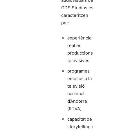
audiovisuals de
GDS Studios es
caracteritzen
per:
experiència
real en
produccions
televisives
programes
emesos a la
televisió
nacional
d’Andorra
(RTVA)
capacitat de
storytelling i