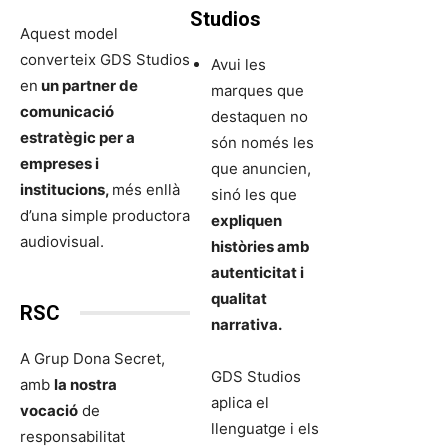
Studios
Aquest model
converteix GDS Studios
Avui les
en
un partner de
marques que
comunicació
destaquen no
estratègic per a
són només les
empreses i
que anuncien,
institucions,
més enllà
sinó les que
d’una simple productora
expliquen
audiovisual.
històries amb
autenticitat i
qualitat
RSC
narrativa.
A Grup Dona Secret,
GDS Studios
amb
la nostra
aplica el
vocació
de
llenguatge i els
responsabilitat