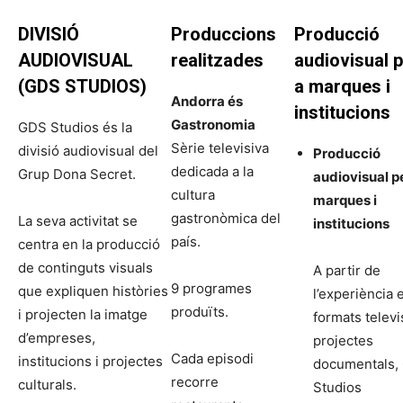
DIVISIÓ
Produccions
Producció
AUDIOVISUAL
realitzades
audiovisual 
(GDS STUDIOS)
a marques i
Andorra és
institucions
Gastronomia
GDS Studios és la
Sèrie televisiva
divisió audiovisual del
Producció
dedicada a la
Grup Dona Secret.
audiovisual p
cultura
marques i
gastronòmica del
La seva activitat se
institucions
país.
centra en la producció
de continguts visuals
A partir de
9 programes
que expliquen històries
l’experiència 
produïts.
i projecten la imatge
formats televi
d’empreses,
projectes
Cada episodi
institucions i projectes
documentals,
recorre
culturals.
Studios