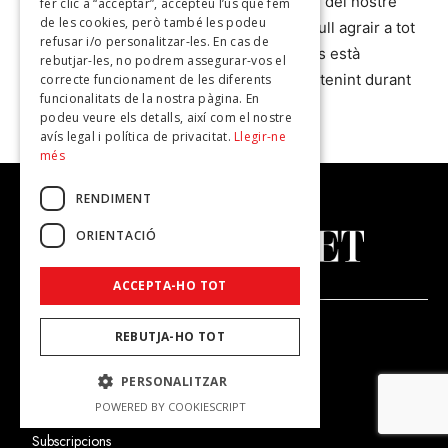
segment. És per això que, en nom del nostre
fer clic a “acceptar”, accepteu l’ús que fem
de les cookies, però també les podeu
equip directiu i en el meu propi, vull agrair a tot
refusar i/o personalitzar-les. En cas de
el poble andorrà el suport que ens està
rebutjar-les, no podrem assegurar-vos el
dispensant i que volem continuar tenint durant
correcte funcionament de les diferents
funcionalitats de la nostra pàgina. En
molts anys més.
podeu veure els detalls, així com el nostre
avís legal i política de privacitat.
Llegir-ne
més
RENDIMENT
ORIENTACIÓ
ACCEPTA-HO TOT
NOSALTRES
REBUTJA-HO TOT
El Grup
PERSONALITZAR
POWERED BY COOKIESCRIPT
Contacte
Subscripcions