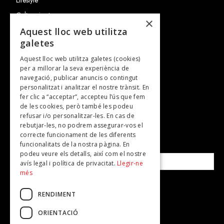
Cultura i art
×
Entrevistes
Aquest lloc web utilitza
galetes
Gastronomia
Aquest lloc web utilitza galetes (cookies)
TV
per a millorar la seva experiència de
Plans per fer
navegació, publicar anuncis o contingut
personalitzat i analitzar el nostre trànsit. En
Revistes
fer clic a “acceptar”, accepteu l’ús que fem
de les cookies, però també les podeu
refusar i/o personalitzar-les. En cas de
SUBSCRIU-TE A LA NOSTRA NEWSLETTER!
rebutjar-les, no podrem assegurar-vos el
correcte funcionament de les diferents
funcionalitats de la nostra pàgina. En
Correu electrònic*
podeu veure els detalls, així com el nostre
avís legal i política de privacitat.
Llegir-ne
més
Accepto la
política de privacitat
RENDIMENT
ORIENTACIÓ