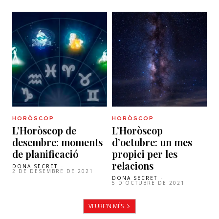
HORÒSCOP
HORÒSCOP
L’Horòscop de
L’Horòscop
desembre: moments
d’octubre: un mes
de planificació
propici per les
relacions
DONA SECRET
-
2 DE DESEMBRE DE 2021
DONA SECRET
-
5 D'OCTUBRE DE 2021
VEURE'N MÉS