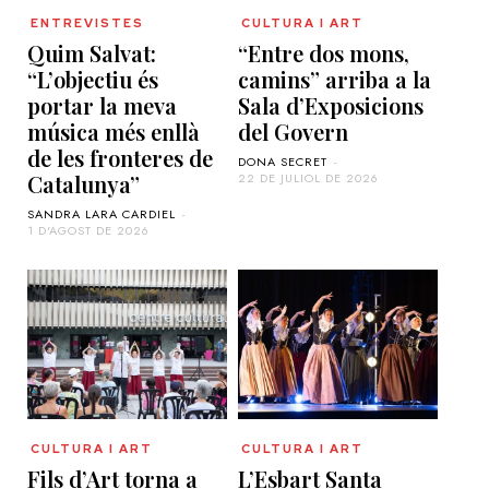
ENTREVISTES
CULTURA I ART
Quim Salvat:
“Entre dos mons,
“L’objectiu és
camins” arriba a la
portar la meva
Sala d’Exposicions
música més enllà
del Govern
de les fronteres de
DONA SECRET
-
Catalunya”
22 DE JULIOL DE 2026
SANDRA LARA CARDIEL
-
1 D'AGOST DE 2026
CULTURA I ART
CULTURA I ART
Fils d’Art torna a
L’Esbart Santa