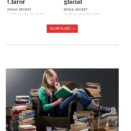
Claror
glacial
DONA SECRET
-
DONA SECRET
-
17 DE JULIOL DE 2026
16 DE JULIOL DE 2026
VEURE'N MÉS