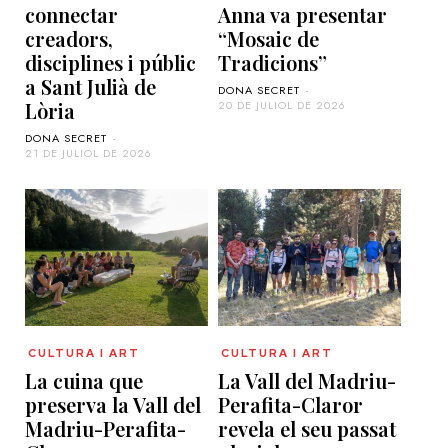
connectar
Anna va presentar
creadors,
“Mosaic de
disciplines i públic
Tradicions”
a Sant Julià de
DONA SECRET
-
Lòria
20 DE JULIOL DE 2026
DONA SECRET
-
21 DE JULIOL DE 2026
CULTURA I ART
CULTURA I ART
La cuina que
La Vall del Madriu-
preserva la Vall del
Perafita-Claror
Madriu-Perafita-
revela el seu passat