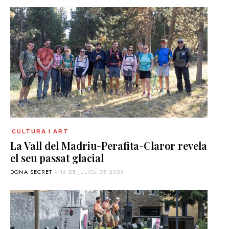
CULTURA I ART
La Vall del Madriu-Perafita-Claror revela
el seu passat glacial
DONA SECRET
-
16 DE JULIOL DE 2026