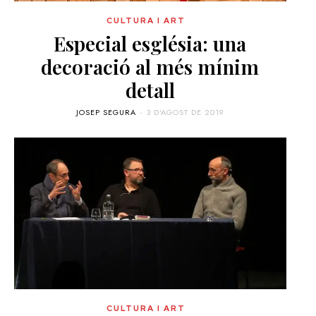
CULTURA I ART
Especial església: una
decoració al més mínim
detall
JOSEP SEGURA
-
3 D'AGOST DE 2019
CULTURA I ART