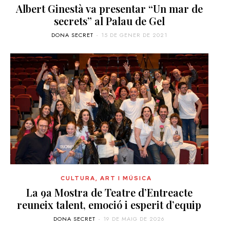
Albert Ginestà va presentar “Un mar de
secrets” al Palau de Gel
DONA SECRET
-
15 DE GENER DE 2021
CULTURA, ART I MÚSICA
La 9a Mostra de Teatre d’Entreacte
reuneix talent, emoció i esperit d’equip
DONA SECRET
-
19 DE MAIG DE 2026