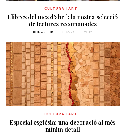
CULTURA I ART
Llibres del mes d’abril: la nostra selecció
de lectures recomanades
DONA SECRET
-
3 D'ABRIL DE 2019
CULTURA I ART
Especial església: una decoració al més
mínim detall