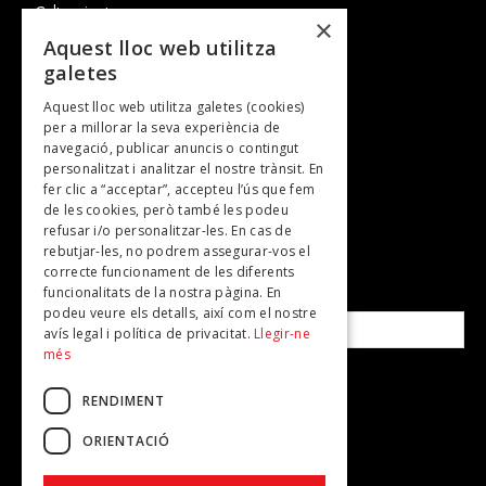
Cultura i art
×
Entrevistes
Aquest lloc web utilitza
galetes
Gastronomia
Aquest lloc web utilitza galetes (cookies)
TV
per a millorar la seva experiència de
Plans per fer
navegació, publicar anuncis o contingut
personalitzat i analitzar el nostre trànsit. En
Revistes
fer clic a “acceptar”, accepteu l’ús que fem
de les cookies, però també les podeu
refusar i/o personalitzar-les. En cas de
SUBSCRIU-TE A LA NOSTRA NEWSLETTER!
rebutjar-les, no podrem assegurar-vos el
correcte funcionament de les diferents
funcionalitats de la nostra pàgina. En
Correu electrònic*
podeu veure els detalls, així com el nostre
avís legal i política de privacitat.
Llegir-ne
més
Accepto la
política de privacitat
RENDIMENT
ORIENTACIÓ