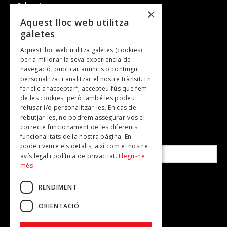
Cultura i art
×
Entrevistes
Aquest lloc web utilitza
galetes
Gastronomia
Aquest lloc web utilitza galetes (cookies)
TV
per a millorar la seva experiència de
Plans per fer
navegació, publicar anuncis o contingut
personalitzat i analitzar el nostre trànsit. En
Revistes
fer clic a “acceptar”, accepteu l’ús que fem
de les cookies, però també les podeu
refusar i/o personalitzar-les. En cas de
SUBSCRIU-TE A LA NOSTRA NEWSLETTER!
rebutjar-les, no podrem assegurar-vos el
correcte funcionament de les diferents
funcionalitats de la nostra pàgina. En
Correu electrònic*
podeu veure els detalls, així com el nostre
avís legal i política de privacitat.
Llegir-ne
més
Accepto la
política de privacitat
RENDIMENT
ORIENTACIÓ