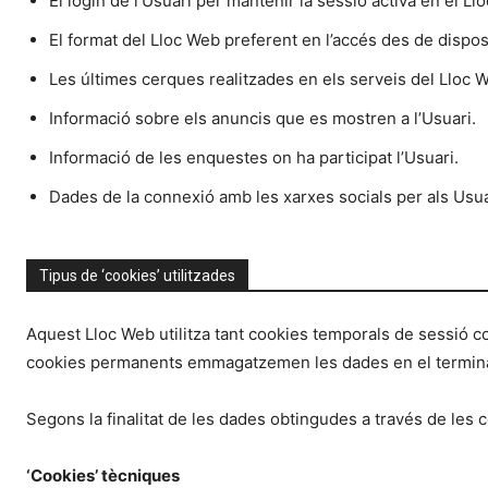
El login de l’Usuari per mantenir la sessió activa en el Ll
El format del Lloc Web preferent en l’accés des de dispos
Les últimes cerques realitzades en els serveis del Lloc W
Informació sobre els anuncis que es mostren a l’Usuari.
Informació de les enquestes on ha participat l’Usuari.
Dades de la connexió amb les xarxes socials per als Usua
Tipus de ‘cookies’ utilitzades
Aquest Lloc Web utilitza tant cookies temporals de sessió
cookies permanents emmagatzemen les dades en el terminal 
Segons la finalitat de les dades obtingudes a través de les co
‘Cookies’ tècniques