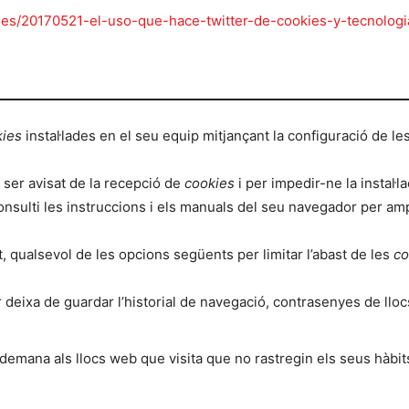
icles/20170521-el-uso-que-hace-twitter-de-cookies-y-tecnologi
kies
instal·lades en el seu equip mitjançant la configuració de les
r ser avisat de la recepció de
cookies
i per impedir-ne la instal·l
onsulti les instruccions i els manuals del seu navegador per am
at, qualsevol de les opcions següents per limitar l’abast de les
co
r deixa de guardar l’historial de navegació, contrasenyes de llo
 demana als llocs web que visita que no rastregin els seus hàbits