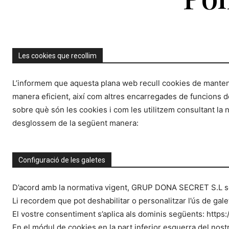
Les cookies que recollim
L’informem que aquesta plana web recull cookies de manten
manera eficient, així com altres encarregades de funcions d
sobre què són les cookies i com les utilitzem consultant la 
desglossem de la següent manera:
Configuració de les galetes
D’acord amb la normativa vigent, GRUP DONA SECRET S.L sol·l
Li recordem que pot deshabilitar o personalitzar l’ús de gal
El vostre consentiment s’aplica als dominis següents: http
En el módul de cookies en la part inferior esquerra del nost