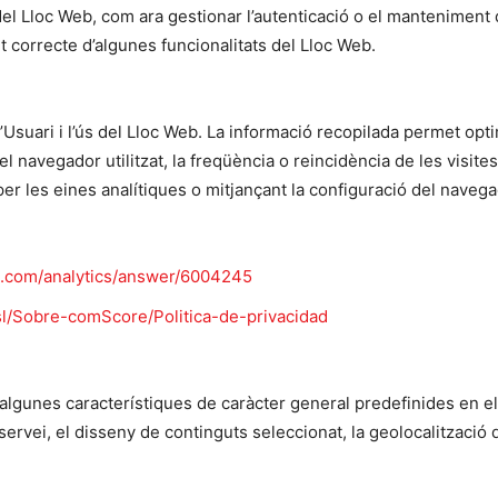
l Lloc Web, com ara gestionar l’autenticació o el manteniment d
 correcte d’algunes funcionalitats del Lloc Web.
Usuari i l’ús del Lloc Web. La informació recopilada permet optimi
navegador utilitzat, la freqüència o reincidència de les visites,
s per les eines analítiques o mitjançant la configuració del naveg
e.com/analytics/answer/6004245
l/Sobre-comScore/Politica-de-privacidad
algunes característiques de caràcter general predefinides en el
servei, el disseny de continguts seleccionat, la geolocalització d