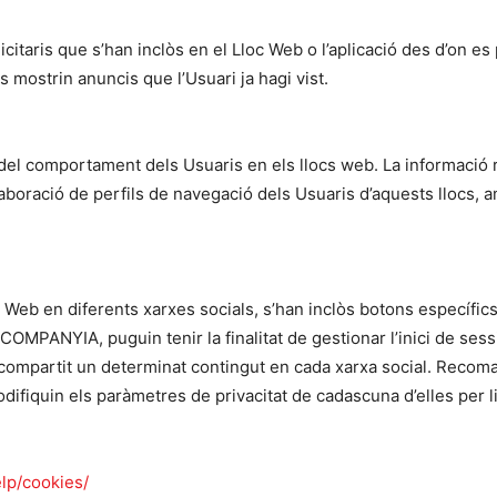
citaris que s’han inclòs en el Lloc Web o l’aplicació des d’on es
s mostrin anuncis que l’Usuari ja hagi vist.
 del comportament dels Usuaris en els llocs web. La informació r
’elaboració de perfils de navegació dels Usuaris d’aquests llocs, a
c Web en diferents xarxes socials, s’han inclòs botons específic
A COMPANYIA, puguin tenir la finalitat de gestionar l’inici de ses
ompartit un determinat contingut en cada xarxa social. Recoma
odifiquin els paràmetres de privacitat de cadascuna d’elles per li
lp/cookies/