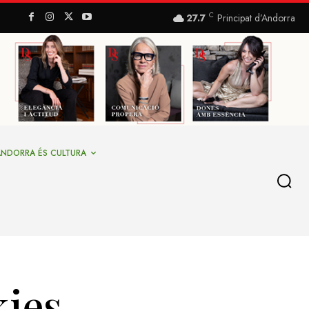
C
27.7
Principat d’Andorra
ANDORRA ÉS CULTURA
kies