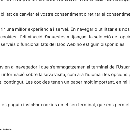
bilitat de canviar el vostre consentiment o retirar el consentime
ir una millor experiència i servei. En navegar o utilitzar els no
e cookies i l’eliminació d’aquestes mitjançant la selecció de l’o
serveis o funcionalitats del Lloc Web no estiguin disponibles.
nvien al navegador i que s’emmagatzemen al terminal de l’Usuari
informació sobre la seva visita, com ara l’idioma i les opcions pre
l contingut. Les cookies tenen un paper molt important, en millo
 es puguin instal·lar cookies en el seu terminal, que ens perme