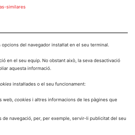
as-similares
 opcions del navegador instal·lat en el seu terminal.
ació en el seu equip. No obstant això, la seva desactivació
pliar aquesta informació.
okies
instal·lades o el seu funcionament:
cs web,
cookies
i altres informacions de les pàgines que
 de navegació, per, per exemple, servir-li publicitat del seu