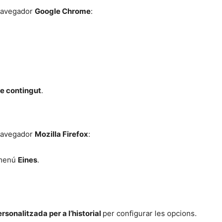
navegador
Google Chrome
:
e contingut
.
navegador
Mozilla Firefox
:
l menú
Eines
.
rsonalitzada per a l’historial
per configurar les opcions.