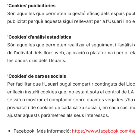
‘Cookies’ publicitàries
Són aquelles que permeten la gestió eficaç dels espais publi
publicitat perquè aquesta sigui rellevant per a l’Usuari i no e
‘Cookies’ d’anàlisi estadística
Són aquelles que permeten realitzar el seguiment i l’anàlisi
de l’activitat dels llocs web, aplicació o plataforma i per a l
les dades d’ús dels Usuaris.
‘Cookies’ de xarxes socials
Per facilitar que l’Usuari pugui compartir continguts del Llo
enllacin instal·li cookies que, no estant sota el control de L
sessió o mostrar el comptador sobre quantes vegades s’ha c
privacitat i de cookies de cada xarxa social i, en cada cas, m
ajustar aquests paràmetres als seus interessos.
Facebook. Més informació:
https://www.facebook.com/he