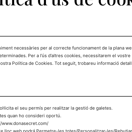
iment necessàries per al correcte funcionament de la plana web
eterminades. Per a l’ús d’altres cookies, necessitarem el vostr
nostra Política de Cookies. Tot seguit, trobareu informació deta
icita el seu permís per realitzar la gestió de galetes.
etes quan ho consideri oportú.
s://www.donasecret.com/
re lloc web podrá Permetre-les totes/Personalitzar-les/Rebutjar