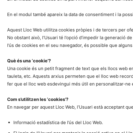
En el modul també apareix la data de consentiment i la possi
Aquest Lloc Web utilitza cookies pròpies i de tercers per ofer
No obstant això, l’Usuari té l’opció d’impedir la generació d
l’ús de cookies en el seu navegador, és possible que alguns 
Què és una ‘cookie’?
Una cookie és un petit fragment de text que els llocs web e
tauleta, etc. Aquests arxius permeten que el lloc web recordi 
fer que el lloc web esdevingui més útil en personalitzar-ne e
Com s’utilitzen les ‘cookies’?
En navegar per aquest Lloc Web, l’Usuari està acceptant que
Informació estadística de l’ús del Lloc Web.