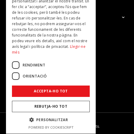
personalitzat i analitzar el nostre trànsit. En
fer clic a “acceptar”, accepteu l’ús que fem
de les cookies, però també les podeu
El Grup
refusar i/o personalitzar-les. En cas de
rebutjar-les, no podrem assegurar-vos el
Contacte
correcte funcionament de les diferents
Subscripcions
funcionalitats de la nostra pàgina. En
podeu veure els detalls, així com el nostre
Publicitat
avís legal i política de privacitat.
Llegir-ne
més
RENDIMENT
ORIENTACIÓ
ACCEPTA-HO TOT
REBUTJA-HO TOT
PERSONALITZAR
© 2026 - Dona Secret - Tots els drets reservats.
POWERED BY COOKIESCRIPT