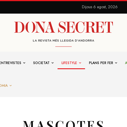
Dijous 6 agost, 2026
ENTREVISTES
SOCIETAT
LIFESTYLE
PLANS PER FER
OMIA
MASCOTES