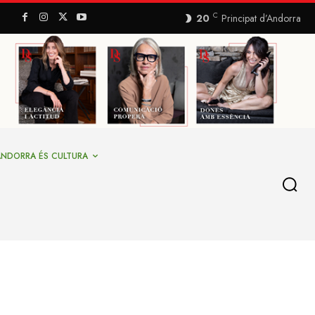
C
20
Principat d’Andorra
ANDORRA ÉS CULTURA