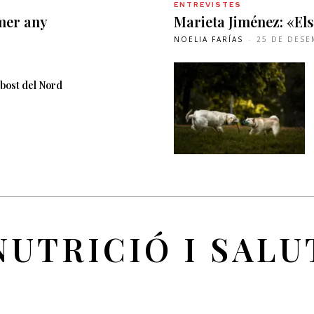
ENTREVISTES
imer any
Marieta Jiménez: «Els
NOELIA FARÍAS
-
25 DE DESE
ebost del Nord
NUTRICIÓ I SALU