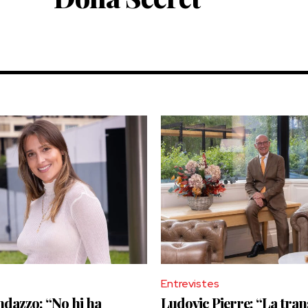
Entrevistes
dazzo: “No hi ha
Ludovic Pierre: “La tra