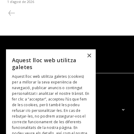
1 d'agost de 2026
×
Aquest lloc web utilitza
galetes
Aquest lloc web utilitza galetes (cookies)
per a millorar la seva experiència de
navegació, publicar anuncis o contingut
NOSALTRES
personalitzat i analitzar el nostre trànsit. En
fer clic a “acceptar”, accepteu l’ús que fem
de les cookies, però també les podeu
El Grup
refusar i/o personalitzar-les. En cas de
rebutjar-les, no podrem assegurar-vos el
Contacte
correcte funcionament de les diferents
Subscripcions
funcionalitats de la nostra pàgina. En
podeu veure els detalls, així com el nostre