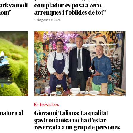
ark va molt
comptador es posa a zero,
 nom”
arrenques i t’oblides de tot”
1 d'agost de 2026
Entrevistes
natura al
Giovanni Taliana: La qualitat
gastronòmica no ha d’estar
reservada a un grup de persones