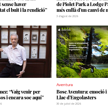
 sense haver
de Piolet Park a Lodge P
t el buit i la rendició”
més enllà d’un canvi de
3 d'agost de 2026
Aventura
z: “Vaig venir per
Bosc Aventura: emoció i 
os i encara soc aquí”
Llac d’Engolasters
26
30 de juliol de 2026