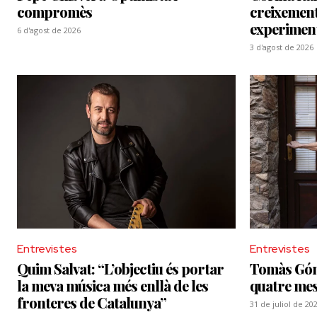
compromès
creixement
experimenta
6 d'agost de 2026
3 d'agost de 2026
Entrevistes
Entrevistes
Quim Salvat: “L’objectiu és portar
Tomàs Góme
la meva música més enllà de les
quatre mes
fronteres de Catalunya”
31 de juliol de 20