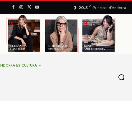
C
20.3
Principat d’Andorra
ANDORRA ÉS CULTURA