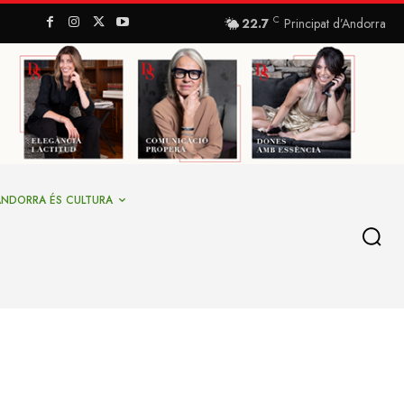
C
22.7
Principat d’Andorra
ANDORRA ÉS CULTURA