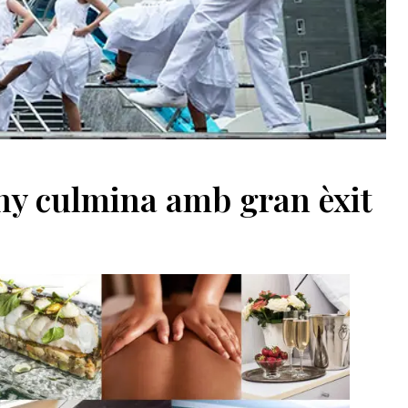
any culmina amb gran èxit