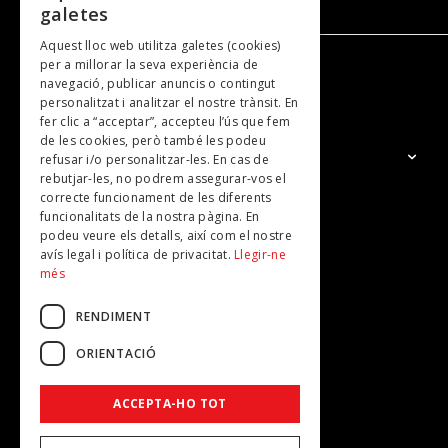
galetes
Aquest lloc web utilitza galetes (cookies)
per a millorar la seva experiència de
navegació, publicar anuncis o contingut
NOSALTRES
personalitzat i analitzar el nostre trànsit. En
fer clic a “acceptar”, accepteu l’ús que fem
de les cookies, però també les podeu
El Grup
refusar i/o personalitzar-les. En cas de
rebutjar-les, no podrem assegurar-vos el
Contacte
correcte funcionament de les diferents
Subscripcions
funcionalitats de la nostra pàgina. En
podeu veure els detalls, així com el nostre
Publicitat
avís legal i política de privacitat.
Llegir-ne
més
RENDIMENT
ORIENTACIÓ
ACCEPTA-HO TOT