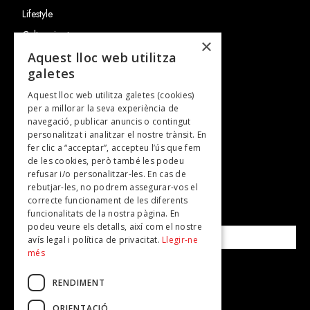
Lifestyle
Cultura i art
×
Entrevistes
Aquest lloc web utilitza
galetes
Gastronomia
Aquest lloc web utilitza galetes (cookies)
TV
per a millorar la seva experiència de
Plans per fer
navegació, publicar anuncis o contingut
personalitzat i analitzar el nostre trànsit. En
Revistes
fer clic a “acceptar”, accepteu l’ús que fem
de les cookies, però també les podeu
refusar i/o personalitzar-les. En cas de
SUBSCRIU-TE A LA NOSTRA NEWSLETTER!
rebutjar-les, no podrem assegurar-vos el
correcte funcionament de les diferents
funcionalitats de la nostra pàgina. En
Correu electrònic*
podeu veure els detalls, així com el nostre
avís legal i política de privacitat.
Llegir-ne
més
Accepto la
política de privacitat
RENDIMENT
ORIENTACIÓ