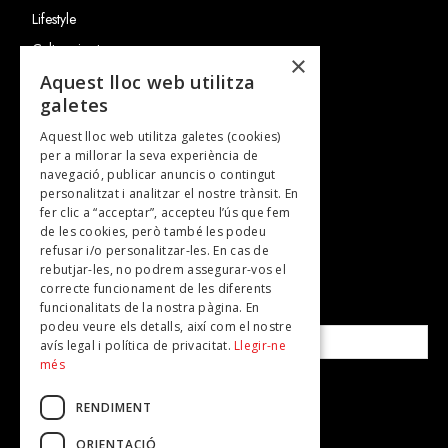
Lifestyle
Cultura i art
×
Entrevistes
Aquest lloc web utilitza
galetes
Gastronomia
Aquest lloc web utilitza galetes (cookies)
TV
per a millorar la seva experiència de
Plans per fer
navegació, publicar anuncis o contingut
personalitzat i analitzar el nostre trànsit. En
Revistes
fer clic a “acceptar”, accepteu l’ús que fem
de les cookies, però també les podeu
refusar i/o personalitzar-les. En cas de
SUBSCRIU-TE A LA NOSTRA NEWSLETTER!
rebutjar-les, no podrem assegurar-vos el
correcte funcionament de les diferents
funcionalitats de la nostra pàgina. En
Correu electrònic*
podeu veure els detalls, així com el nostre
avís legal i política de privacitat.
Llegir-ne
més
Accepto la
política de privacitat
RENDIMENT
ORIENTACIÓ