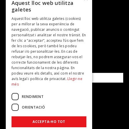
Entrevistes
Aquest lloc web utilitza
galetes
Gastronomia
Aquest lloc web utilitza galetes (cookies)
TV
per a millorar la seva experiència de
Plans per fer
navegació, publicar anuncis o contingut
personalitzat i analitzar el nostre trànsit. En
Revistes
fer clic a “acceptar”, accepteu l’ús que fem
de les cookies, però també les podeu
refusar i/o personalitzar-les. En cas de
SUBSCRIU-TE A LA NOSTRA NEWSLETTER!
rebutjar-les, no podrem assegurar-vos el
correcte funcionament de les diferents
funcionalitats de la nostra pàgina. En
Correu electrònic*
podeu veure els detalls, així com el nostre
avís legal i política de privacitat.
Llegir-ne
més
Accepto la
política de privacitat
RENDIMENT
ORIENTACIÓ
ACCEPTA-HO TOT