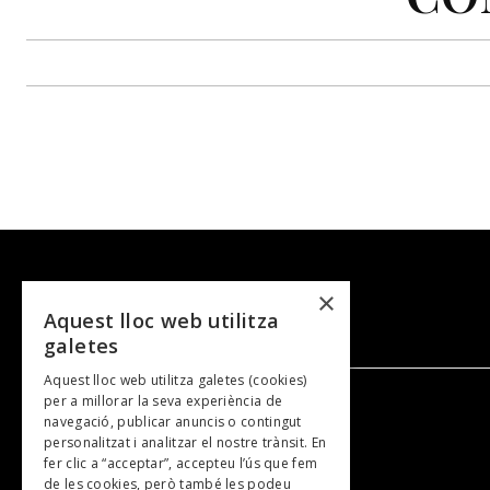
×
Aquest lloc web utilitza
galetes
Aquest lloc web utilitza galetes (cookies)
per a millorar la seva experiència de
navegació, publicar anuncis o contingut
NOSALTRES
personalitzat i analitzar el nostre trànsit. En
fer clic a “acceptar”, accepteu l’ús que fem
de les cookies, però també les podeu