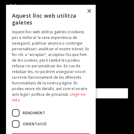
Cultura i art
×
Entrevistes
Aquest lloc web utilitza
galetes
Gastronomia
Aquest lloc web utilitza galetes (cookies)
TV
per a millorar la seva experiència de
Plans per fer
navegació, publicar anuncis o contingut
personalitzat i analitzar el nostre trànsit. En
Revistes
fer clic a “acceptar”, accepteu l’ús que fem
de les cookies, però també les podeu
refusar i/o personalitzar-les. En cas de
SUBSCRIU-TE A LA NOSTRA NEWSLETTER!
rebutjar-les, no podrem assegurar-vos el
correcte funcionament de les diferents
funcionalitats de la nostra pàgina. En
Correu electrònic*
podeu veure els detalls, així com el nostre
avís legal i política de privacitat.
Llegir-ne
més
Accepto la
política de privacitat
RENDIMENT
ORIENTACIÓ