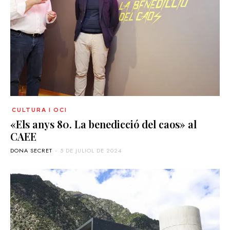
CULTURA I OCI
«Els anys 80. La benedicció del caos» al
CAEE
DONA SECRET
-
5 DE JULIOL DE 2024