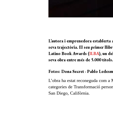
L’autora i emprenedora establerta
seva trajectòria. El seu primer llib
Latin
o
Book Awards (
ILBA
), un d
seva obra entre més de 5.000 títols.
Fotos: Dona Secret · Pablo Ledes
L’obra ha estat reconeguda com a M
categories de Transformació persona
San Diego, Califòrnia.