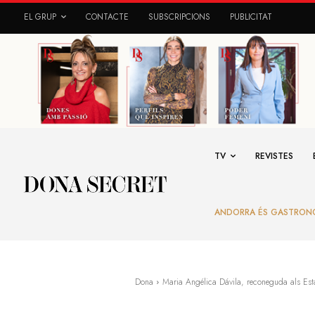
EL GRUP
CONTACTE
SUBSCRIPCIONS
PUBLICITAT
TV
REVISTES
ANDORRA ÉS GASTRON
Dona
Maria Angélica Dávila, reconeguda als Estat