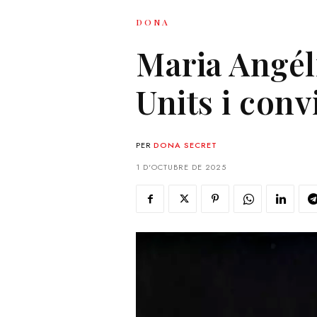
DONA
Maria Angél
Units i conv
PER
DONA SECRET
1 D'OCTUBRE DE 2025