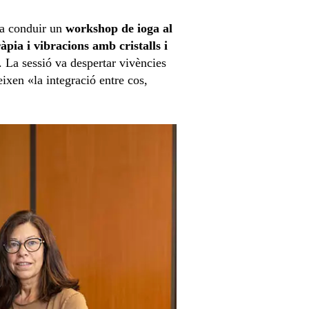
 va conduir un
workshop de ioga al
pia i vibracions amb cristalls i
. La sessió va despertar vivències
ixen «la integració entre cos,