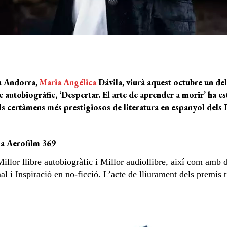
 a Andorra,
Maria Angélica
Dávila
, viurà aquest octubre un de
re autobiogràfic
, ‘Despertar. El arte de aprender a morir’
ha es
els certàmens més prestigiosos de literatura en espanyol dels E
ma Aerofilm 369
illor llibre autobiogràfic i Millor audiollibre, així com amb
l i Inspiració en no-ficció. L’acte de lliurament dels premis 