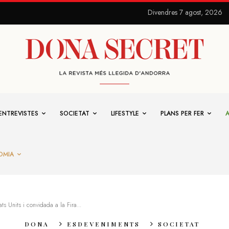
Divendres 7 agost, 2026
ENTREVISTES
SOCIETAT
LIFESTYLE
PLANS PER FER
OMIA
s Units i convidada a la Fira...
DONA
ESDEVENIMENTS
SOCIETAT