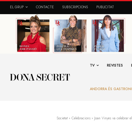
EL GRUP
CONTACTE
SUBSCRIPCIONS
PUBLICITAT
TV
REVISTES
ANDORRA ÉS GASTRON
Societat
Celebracions
Joan Vinyes va celebrar el