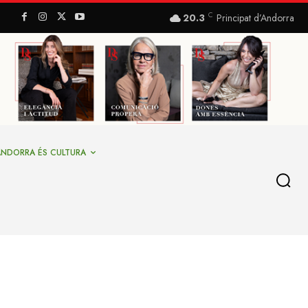
C
20.3
Principat d’Andorra
ANDORRA ÉS CULTURA