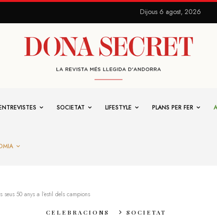
Dijous 6 agost, 2026
ENTREVISTES
SOCIETAT
LIFESTYLE
PLANS PER FER
OMIA
s seus 50 anys a l’estil dels campions
CELEBRACIONS
SOCIETAT