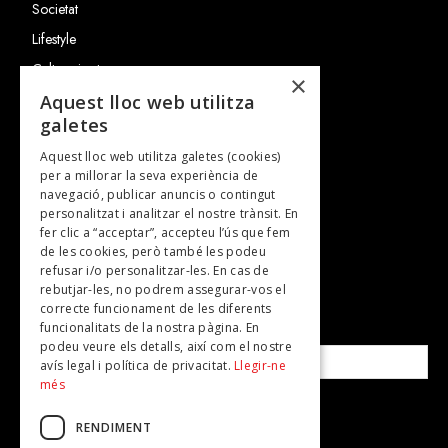
Societat
Lifestyle
Cultura i art
×
Entrevistes
Aquest lloc web utilitza
galetes
Gastronomia
Aquest lloc web utilitza galetes (cookies)
TV
per a millorar la seva experiència de
Plans per fer
navegació, publicar anuncis o contingut
personalitzat i analitzar el nostre trànsit. En
Revistes
fer clic a “acceptar”, accepteu l’ús que fem
de les cookies, però també les podeu
refusar i/o personalitzar-les. En cas de
SUBSCRIU-TE A LA NOSTRA NEWSLETTER!
rebutjar-les, no podrem assegurar-vos el
correcte funcionament de les diferents
funcionalitats de la nostra pàgina. En
Correu electrònic*
podeu veure els detalls, així com el nostre
avís legal i política de privacitat.
Llegir-ne
més
Accepto la
política de privacitat
RENDIMENT