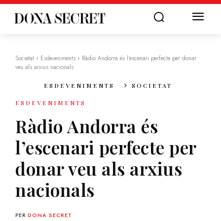
Societat
Esdeveniments
Ràdio Andorra és l’escenari perfecte per donar
veu als arxius nacionals
ESDEVENIMENTS
SOCIETAT
ESDEVENIMENTS
Ràdio Andorra és
l’escenari perfecte per
donar veu als arxius
nacionals
PER
DONA SECRET