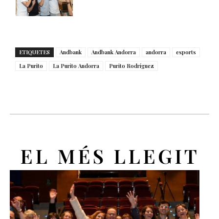
ETIQUETES
Andbank
Andbank Andorra
andorra
esports
La Purito
La Purito Andorra
Purito Rodríguez
EL MÉS LLEGIT