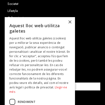
Societat
Lifestyle
Cultura i art
×
Entrevistes
Aquest lloc web utilitza
galetes
Gastronomia
Aquest lloc web utilitza galetes (cookies)
TV
per a millorar la seva experiència de
Plans per fer
navegació, publicar anuncis o contingut
personalitzat i analitzar el nostre trànsit. En
Revistes
fer clic a “acceptar”, accepteu l’ús que fem
de les cookies, però també les podeu
refusar i/o personalitzar-les. En cas de
SUBSCRIU-TE A LA NOSTRA NEWSLETTER!
rebutjar-les, no podrem assegurar-vos el
correcte funcionament de les diferents
funcionalitats de la nostra pàgina. En
Correu electrònic*
podeu veure els detalls, així com el nostre
avís legal i política de privacitat.
Llegir-ne
més
Accepto la
política de privacitat
RENDIMENT