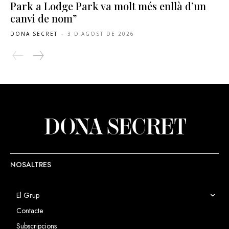
Park a Lodge Park va molt més enllà d’un
canvi de nom”
DONA SECRET
-
3 D'AGOST DE 2026
NOSALTRES
El Grup
Contacte
Subscripcions