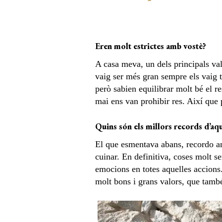
Eren molt estrictes amb vostè?
A casa meva, un dels principals valo
vaig ser més gran sempre els vaig t
però sabien equilibrar molt bé el r
mai ens van prohibir res. Així que pu
Quins són els millors records d’aq
El que esmentava abans, recordo amb
cuinar. En definitiva, coses molt s
emocions en totes aquelles accions.
molt bons i grans valors, que també