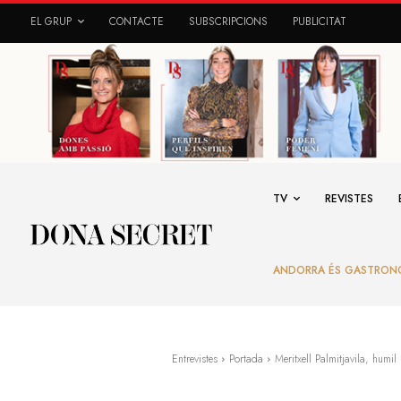
EL GRUP
CONTACTE
SUBSCRIPCIONS
PUBLICITAT
TV
REVISTES
ANDORRA ÉS GASTRON
Entrevistes
Portada
Meritxell Palmitjavila, humil 