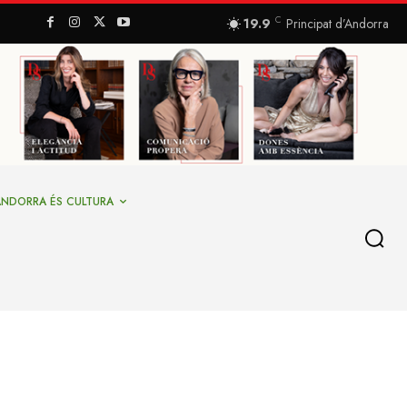
C
19.9
Principat d’Andorra
ANDORRA ÉS CULTURA