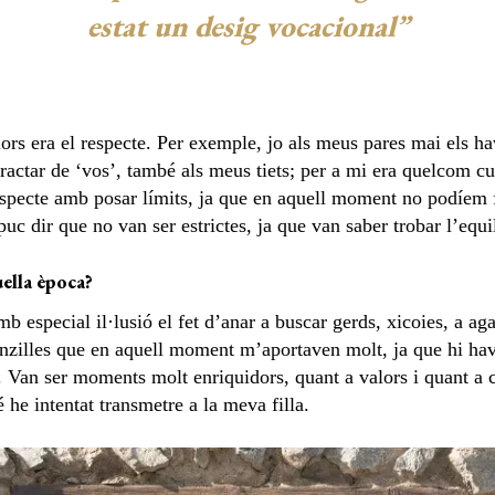
estat un desig vocacional”
rs era el respecte. Per exemple, jo als meus pares mai els havi
ractar de ‘vos’, també als meus tiets; per a mi era quelcom cul
especte amb posar límits, ja que en aquell moment no podíem f
c dir que no van ser estrictes, ja que van saber trobar l’equili
uella època?
 especial il·lusió el fet d’anar a buscar gerds, xicoies, a aga
enzilles que en aquell moment m’aportaven molt, ja que hi hav
 Van ser moments molt enriquidors, quant a valors i quant a c
 he intentat transmetre a la meva filla.