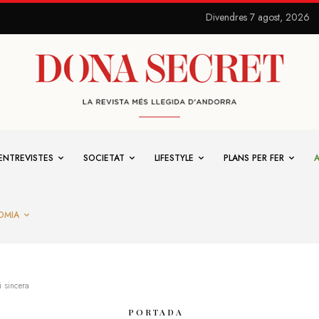
Divendres 7 agost, 2026
ENTREVISTES
SOCIETAT
LIFESTYLE
PLANS PER FER
OMIA
i sincera
PORTADA