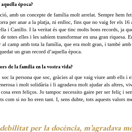
 aquella època?
ció, amb un concepte de família molt arrelat. Sempre hem fet m
orra per anar a la platja, ni enlloc, fins que no vaig fer els 16
la i Canillo. I la veritat és que tinc molts bons records, ja q
de totes elles i les sabíem transformar en una gran riquesa. E
ar al camp amb tota la família, que era molt gran, i també amb 
quedat un gran record d’aquella època.
rs de la família en la vostra vida?
, soc la persona que soc, gràcies al que vaig viure amb ells i
rosa i molt solidària i li agradava molt ajudar als altres, viv
 cosa eren feliços. Jo tampoc necessito gaire per ser feliç i 
nts com si no ho eren tant. I, sens dubte, tots aquests valors
debilitat per la docència, m’agradava m