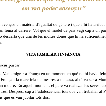
em van poder ensenyar”
avenços en matèria d’igualtat de gènere i que s’hi ha arribat
an feina al darrere. Vol que el model de país vagi cap a un 
o descarta que una de les moltes dones que hi ha suficientment
n.
VIDA FAMILIAR I INFÀNCIA
 seus pares?
ts. Van emigrar a França en un moment en què no hi havia feina
 França i la mare feia de mestressa de casa, això va ser a Mo
an moure. En aquell moment, el pare va realitzar les seves tas
tres. Després, cap a l’adolescència, tots dos van treballar al 
ns que es van jubilar tots dos.