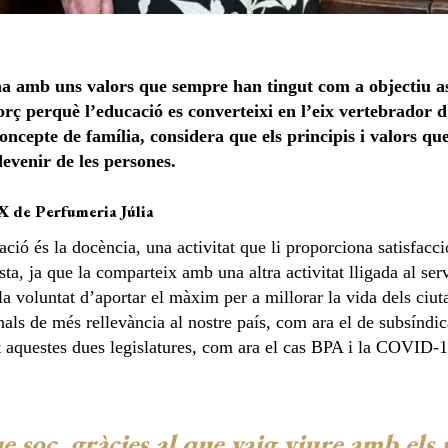
na amb uns valors que sempre han tingut com a objectiu ass
forç perquè l’educació es converteixi en l’eix vertebrador 
cepte de família, considera que els principis i valors que
devenir de les persones.
YX de Perfumeria Júlia
ió és la docència, una activitat que li proporciona satisfacció
ta, ja que la comparteix amb una altra activitat lligada al ser
la voluntat d’aportar el màxim per a millorar la vida dels ciu
als de més rellevància al nostre país, com ara el de subsíndica 
t aquestes dues legislatures, com ara el cas BPA i la COVID-19,
e soc, gràcies al que vaig viure amb els 