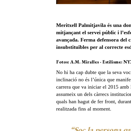
Meritxell Palmitjavila és una do
mitjançant el servei públic i l’es
avançada. Ferma defensora del con
insubstituïbles per al correcte es
Fotos: A.M. Miralles · Estilisme: N
No hi ha cap dubte que la seva vocac
inclinació no és l’única que manifes
carrera que va iniciar el 2015 amb 
assumeix un dels càrrecs institucion
quals han hagut de fer front, duran
realitzada fins al moment.
“Soc la persona qu