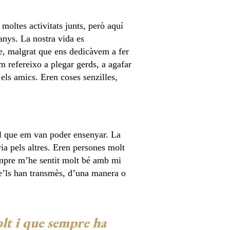
oltes activitats junts, però aquí
 anys. La nostra vida es
ue, malgrat que ens dedicàvem a fer
m refereixo a plegar gerds, a agafar
els amics. Eren coses senzilles,
 el que em van poder ensenyar. La
ia pels altres. Eren persones molt
sempre m’he sentit molt bé amb mi
 me’ls han transmès, d’una manera o
olt i que sempre ha