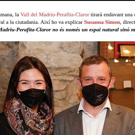
etmana, la
Vall del Madriu-Perafita-Claror
tirarà endavant una 
ral a la ciutadania. Així ho va explicar
Susanna Simon
, direc
 Madriu-Perafita-Claror no és només un espai natural sinó m