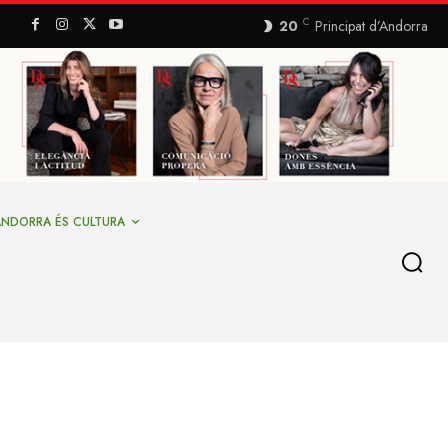
C
20
Principat d’Andorra
ANDORRA ÉS CULTURA