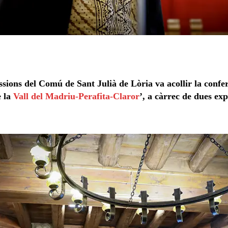
essions del Comú de Sant Julià de Lòria va acollir la confe
e la
Vall del Madriu-Perafita-Claror
’, a càrrec de dues e