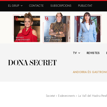
EL GRUP
CONTACTE
SUBSCRIPCIONS
PUBLICITAT
TV
REVISTES
ANDORRA ÉS GASTRON
Societat
Esdeveniments
La Vall del Madriu-Peraf