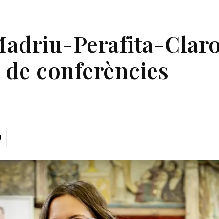
Madriu-Perafita-Claror
e de conferències