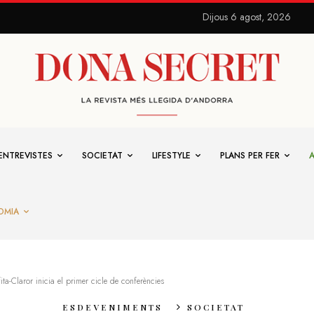
Dijous 6 agost, 2026
ENTREVISTES
SOCIETAT
LIFESTYLE
PLANS PER FER
OMIA
ita-Claror inicia el primer cicle de conferències
ESDEVENIMENTS
SOCIETAT