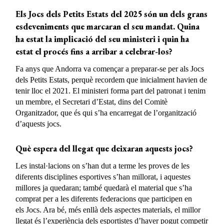
Els Jocs dels Petits Estats del 2025 són un dels grans
esdeveniments que marcaran el seu mandat. Quina
ha estat la implicació del seu ministeri i quin ha
estat el procés fins a arribar a celebrar-los?
Fa anys que Andorra va començar a preparar-se per als Jocs
dels Petits Estats, perquè recordem que inicialment havien de
tenir lloc el 2021. El ministeri forma part del patronat i tenim
un membre, el Secretari d’Estat, dins del Comitè
Organitzador, que és qui s’ha encarregat de l’organització
d’aquests jocs.
Què espera del llegat que deixaran aquests jocs?
Les instal·lacions on s’han dut a terme les proves de les
diferents disciplines esportives s’han millorat, i aquestes
millores ja quedaran; també quedarà el material que s’ha
comprat per a les diferents federacions que participen en
els Jocs. Ara bé, més enllà dels aspectes materials, el millor
llegat és l’experiència dels esportistes d’haver pogut competir