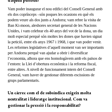
d’aquell període?
Vam poder inaugurar el nou edifici del Consell General amb
els dos coprínceps –són poques les ocasions en què els
podem veure als dos junts a Andorra; vam rebre la visita de
Ban Ki-moon, aleshores secretari general de les Nacions
Unides, i vam celebrar els 40 anys del vot de la dona, un dia
molt especial perquè són moltes les dones que havien signat
la petició, entre els anys 1967 i 1968, i que van poder venir.
Les reformes legislatives d’aquell moment van ser importants
per Andorra perquè van ajudar a obrir i diversificar
l’economia, alhora que ens homologàvem amb els països de
l’entorn: la Llei d’obertura econòmica i la reforma fiscal,
entre altres. A nivell de funcionament intern del Consell
General, vam haver de gestionar diferents escissions de
grups parlamentaris.
Un càrrec com el de subsíndica exigeix molta
neutralitat i lideratge institucional. Com va
gestionar la pressió i la responsabilitat?