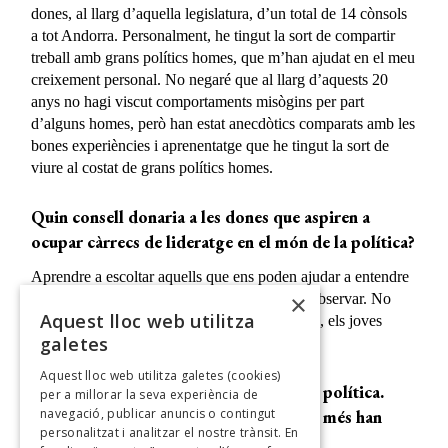
dones, al llarg d’aquella legislatura, d’un total de 14 cònsols
a tot Andorra. Personalment, he tingut la sort de compartir
treball amb grans polítics homes, que m’han ajudat en el meu
creixement personal. No negaré que al llarg d’aquests 20
anys no hagi viscut comportaments misògins per part
d’alguns homes, però han estat anecdòtics comparats amb les
bones experiències i aprenentatge que he tingut la sort de
viure al costat de grans polítics homes.
Quin consell donaria a les dones que aspiren a
ocupar càrrecs de lideratge en el món de la política?
Aprendre a escoltar aquells que ens poden ajudar a entendre
×
com Andorra ha arribat a ser el país que és. Observar. No
Aquest lloc web utilitza
tenir pressa perquè, si ha de ser, serà. Avui dia, els joves
galetes
tenen molta pressa a cremar etapes.
Aquest lloc web utilitza galetes (cookies)
Fent un resum de la seva àmplia carrera política.
per a millorar la seva experiència de
navegació, publicar anuncis o contingut
Quins diria que han estat els reptes que més han
personalitzat i analitzar el nostre trànsit. En
marcat la seva carrera professional?