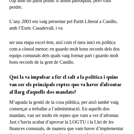
cop amb un partit polític d’àmbit parroquial, però vam
perdre.
L’any 2003 em vaig presentar pel Partit Liberal a Canillo,
amb l’Enric Casadevall, i va
ser una etapa excel·lent, així com el meu inici en política
com a cònsol menor; en guardo molt bons records dels dos
equips comunals dels quals vaig formar part i guardo molt
bons records de la gent de Canillo.
Què la va impulsar a fer el salt a la política i quins
van ser els principals reptes que va haver d’afrontar
al llarg d’aquells dos mandats?
M’agrada la gestió de la cosa pública, per això també vaig
començar a treballar a l’administració. En aquells dos
mandats, van ser molts els reptes que vam a ver d’afrontar.
Just s’havia acabat d’aprovar la LOGTU i la Llei de les
finances comunals, de manera que vam haver d’implementar