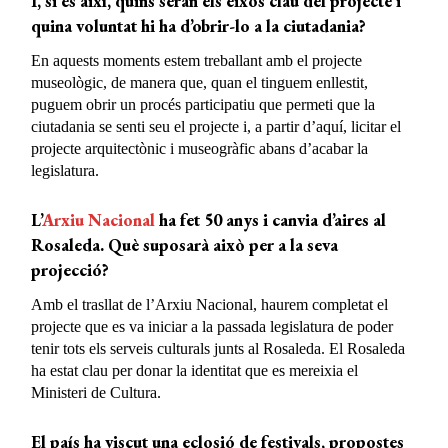
I, si és així, quins seran els eixos clau del projecte i
quina voluntat hi ha d’obrir-lo a la ciutadania?
En aquests moments estem treballant amb el projecte
museològic, de manera que, quan el tinguem enllestit,
puguem obrir un procés participatiu que permeti que la
ciutadania se senti seu el projecte i, a partir d’aquí, licitar el
projecte arquitectònic i museogràfic abans d’acabar la
legislatura.
L’
Arxiu Nacional
ha fet 50 anys i canvia d’aires al
Rosaleda. Què suposarà això per a la seva
projecció?
Amb el trasllat de l’Arxiu Nacional, haurem completat el
projecte que es va iniciar a la passada legislatura de poder
tenir tots els serveis culturals junts al Rosaleda. El Rosaleda
ha estat clau per donar la identitat que es mereixia el
Ministeri de Cultura.
El país ha viscut una eclosió de festivals, propostes