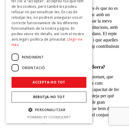
fer clic a “acceptar”, accepteu l’ús que fem
de les cookies, però també les podeu
Al llarg d’aquests 20 anys, si una cosa he après és que no es
refusar i/o personalitzar-les. En cas de
pot acontentar a tothom i que un ha de ser franc amb un
rebutjar-les, no podrem assegurar-vos el
mateix i amb els altres. He intentat desenvolupar la meva
correcte funcionament de les diferents
tasca de servidora pública, des de diferents institucions, amb
funcionalitats de la nostra pàgina. En
el màxim respecte cap a la institució i als ciutadans. El repte
podeu veure els detalls, així com el nostre
avís legal i política de privacitat.
Llegir-ne
sempre ha estat el de poder servir el meu país, i que aquelles
més
decisions que prengués o prenguéssim en equip contribuïssin
a millorar Andorra.
RENDIMENT
I quina és la seva visió per al futur
d’Andorra
?
ORIENTACIÓ
Andorra està experimentant un creixement important, que
ACCEPTA-HO TOT
entenc que genera algunes tensions tant socials com
mediambientals. Amb tot, penso que tenim la capacitat de fer
front als reptes que aquest creixement ens planteja per què
REBUTJA-HO TOT
Andorra ja ha viscut altres moments històrics de gran
creixement, encara que a una altra escala. El que hem de
PERSONALITZAR
garantir des de les institucions és el benestar del conjunt de la
POWERED BY COOKIESCRIPT
ciutadania i vetllar per la cohesió social.