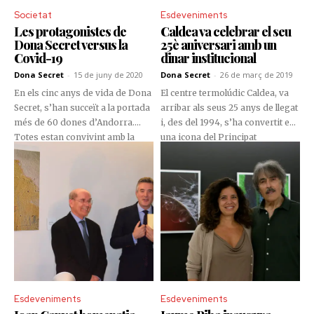
país i una mirada sensible cap a
Societat
Esdeveniments
les necessitats reals de la
Les protagonistes de
Caldea va celebrar el seu
ciutadania. En aquesta
Dona Secret versus la
25è aniversari amb un
entrevista, repassem la seva
Covid-19
dinar institucional
trajectòria i aprofundim en els
projectes clau que està liderant,
Dona Secret
-
15 de juny de 2020
Dona Secret
-
26 de març de 2019
amb una visió clara i
En els cinc anys de vida de Dona
El centre termolúdic Caldea, va
estructurada sobre el futur
Secret, s’han succeït a la portada
arribar als seus 25 anys de llegat
cultural i esportiu d’Andorra.
més de 60 dones d’Andorra.
i, des del 1994, s’ha convertit en
Totes estan convivint amb la
una icona del Principat
pandèmia del coronavirus i hem
d’Andorra. És per això que, una
volgut copsar la seva opinió
celebració com aquesta, no podia
sobre com ha canviat la seva
passar desapercebuda, i molt
vida, en aquest inevitable abans i
menys quan la cèlebre empresa
després de la Covid-19.
compleix un quart de segle
d’història com a centre
d’entreteniment del país.
Esdeveniments
Esdeveniments