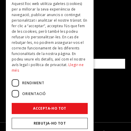
Aquest lloc web utilitza galetes (cookies)
TV
per a millorar la seva experiència de
Plans per fer
navegació, publicar anuncis o contingut
personalitzat i analitzar el nostre trànsit. En
Revistes
fer clic a “acceptar”, accepteu l’ús que fem
de les cookies, però també les podeu
refusar i/o personalitzar-les. En cas de
SUBSCRIU-TE A LA NOSTRA NEWSLETTER!
rebutjar-les, no podrem assegurar-vos el
correcte funcionament de les diferents
funcionalitats de la nostra pàgina. En
Correu electrònic*
podeu veure els detalls, així com el nostre
avís legal i política de privacitat.
Llegir-ne
més
Accepto la
política de privacitat
RENDIMENT
ORIENTACIÓ
ACCEPTA-HO TOT
REBUTJA-HO TOT