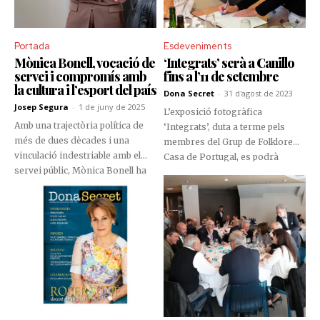
Cambra de Comerç, Indústria i
Serveis i Andorra Recerca +
Innovació.
Portada
Esdeveniments
Mònica Bonell, vocació de
‘Integrats’ serà a Canillo
servei i compromís amb
fins a l’11 de setembre
la cultura i l’esport del país
Dona Secret
-
31 d'agost de 2023
Josep Segura
-
1 de juny de 2025
L’exposició fotogràfica
Amb una trajectòria política de
‘Integrats’, duta a terme pels
més de dues dècades i una
membres del Grup de Folklore
vinculació indestriable amb el
Casa de Portugal, es podrà
servei públic, Mònica Bonell ha
admirar a la sala polivalent del
fet de la discreció i l’eficiència la
Palau de Gel, a Canillo. La
seva manera d’entendre la
inauguració de la mostra va
política. Des dels seus inicis com
comptar amb diferents persones
a cònsol menor de Canillo fins a
que fan vida en el col·lectiu
l’actual responsabilitat al
cultural, però també amb
capdavant del Ministeri de
autoritats del país.
Cultura, Joventut i Esports, el seu
camí s’ha bastit amb rigor
institucional, compromís amb el