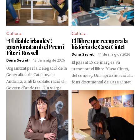
Cultura
Cultura
“El diable irlandès”,
El llibre que recupera la
guardonat amb el Premi
història de Casa Cintet
Fiter i Rossell
Dona Secret
-
11 de maig de 2026
Dona Secret
-
12 de maig de 2026
El passat 15 de març es va
Organitzat per la Delegació de la
presentar el llibre “Casa Cintet,
Generalitat de Catalunya a
del comerç. Una aproximació al
Andorra, amb la col·laboració del
fons documental de Casa Cintet
Govern d’Andorra, ‘Un viatge
d'Andorra la Vella (1854-1945)”.
pels sentits’ va aplegar prop d’un
Aquesta monografia, elaborada
centenar de persones a la Sala
per l'historiador Daniel Fité,
d’Exposicions del Govern, en
neix de l'estudi del fons
una proposta cultural que va
documental de la Casa i
fusionar música i gastronomia
s'emmarca en el conveni de
per celebrar Sant Jordi.
col·laboració entre el Ministeri de
Cultura, Joventut i Esports, la