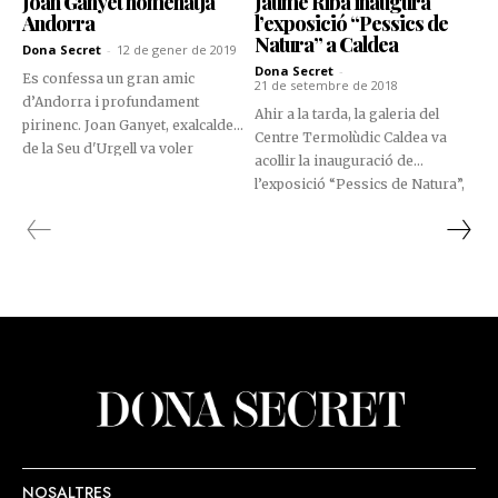
Joan Ganyet homenatja
Jaume Riba inaugura
Andorra
l’exposició “Pessics de
Natura” a Caldea
Dona Secret
-
12 de gener de 2019
Dona Secret
-
Es confessa un gran amic
21 de setembre de 2018
d’Andorra i profundament
Ahir a la tarda, la galeria del
pirinenc. Joan Ganyet, exalcalde
Centre Termolùdic Caldea va
de la Seu d'Urgell va voler
acollir la inauguració de
materialitzar aquesta amistat
l’exposició “Pessics de Natura”,
amb la donació d’una fotografia
una obra fotogràfica creada pel
al Consell General.
Jaume Riba i exposada per la
galerista Isabel Rodríguez
Ferrer.
NOSALTRES