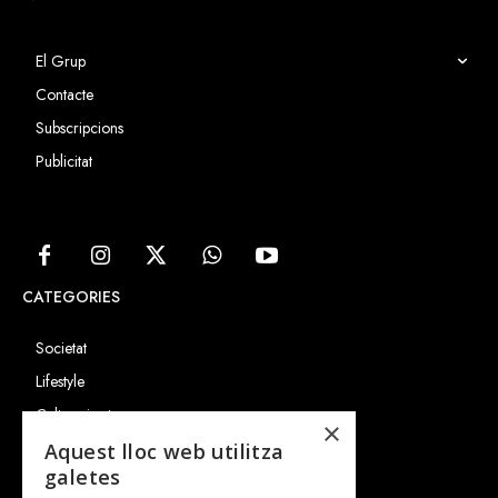
El Grup
Contacte
Subscripcions
Publicitat
CATEGORIES
Societat
Lifestyle
Cultura i art
×
Entrevistes
Aquest lloc web utilitza
galetes
Gastronomia