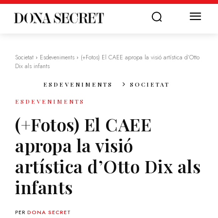
Societat
Esdeveniments
(+Fotos) El CAEE apropa la visió artística d’Otto
Dix als infants
ESDEVENIMENTS
SOCIETAT
ESDEVENIMENTS
(+Fotos) El CAEE
apropa la visió
artística d’Otto Dix als
infants
PER
DONA SECRET