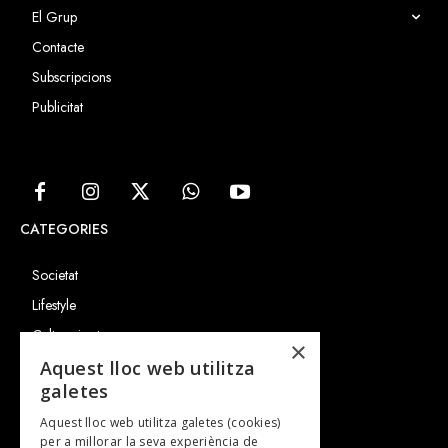
El Grup
Contacte
Subscripcions
Publicitat
CATEGORIES
Societat
Lifestyle
Cultura i art
×
Entrevistes
Aquest lloc web utilitza
galetes
Gastronomia
Aquest lloc web utilitza galetes (cookies)
TV
per a millorar la seva experiència de