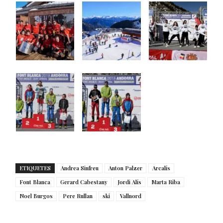
ETIQUETES
Andrea Sinfreu
Anton Palzer
Arcalís
Font Blanca
Gerard Cabestany
Jordi Alís
Marta Riba
Noel Burgos
Pere Rullan
ski
Vallnord