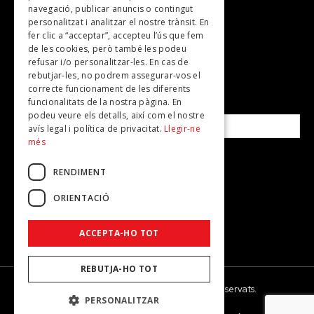
Plans per fer
navegació, publicar anuncis o contingut
personalitzat i analitzar el nostre trànsit. En
Revistes
fer clic a “acceptar”, accepteu l’ús que fem
de les cookies, però també les podeu
refusar i/o personalitzar-les. En cas de
SUBSCRIU-TE A LA NOSTRA NEWSLETTER!
rebutjar-les, no podrem assegurar-vos el
correcte funcionament de les diferents
funcionalitats de la nostra pàgina. En
Correu electrònic*
podeu veure els detalls, així com el nostre
avís legal i política de privacitat.
Llegir-ne
més
Accepto la
política de privacitat
RENDIMENT
ORIENTACIÓ
ACCEPTA-HO TOT
REBUTJA-HO TOT
© 2026 - Dona Secret - Tots els drets reservats.
PERSONALITZAR