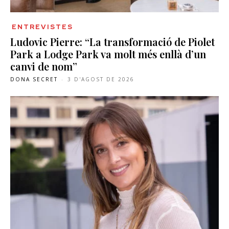
ENTREVISTES
Ludovic Pierre: “La transformació de Piolet
Park a Lodge Park va molt més enllà d’un
canvi de nom”
DONA SECRET
-
3 D'AGOST DE 2026