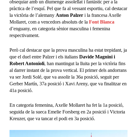
obsequiar amb un diumenge assolellat i fantàstic per a la
pràctica de l’esquí. Pel que fa al vessant esportiu, cal destacar
la victòria de l’alemany
Anton Palzer
i la francesa Axelle
Mollaret, com a vencedors absoluts de la
Font Blanca
d’enguany, en categoria sènior masculina i femenina
respectivament.
Però cal destacar que la prova masculina ha estat trepidant, ja
que el duel entre Palzer i els italians
Davide Magnini i
Robert Antonioli
, han mantingut la lluita per la victòria fins
al darrer instant de la prova vertical. El primer dels andorrans
va ser Jordi Solé, que va assolir la 36a posició, seguit per
Gerber Martín, 37a posició i Xavi Areny, que va finalitzar en
41a posició.
En categoria femenina, Axelle Mollaret ha fet la 1a posició,
seguida de la sueca Emelie Forsberg en 2a posició i Victoria
Kreuzer, que va tancar el podi en 3a posició.