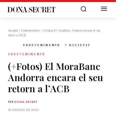
Societat
Esdeveniments
(+Fotos) El MoraBanc Andorra encara el seu
retorn a l’ACB
ESDEVENIMENTS
SOCIETAT
ESDEVENIMENTS
(+Fotos) El MoraBanc
Andorra encara el seu
retorn a l’ACB
PER
DONA SECRET
30 D'AGOST DE 2023