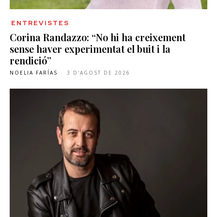
ENTREVISTES
Corina Randazzo: “No hi ha creixement
sense haver experimentat el buit i la
rendició”
NOELIA FARÍAS
-
3 D'AGOST DE 2026