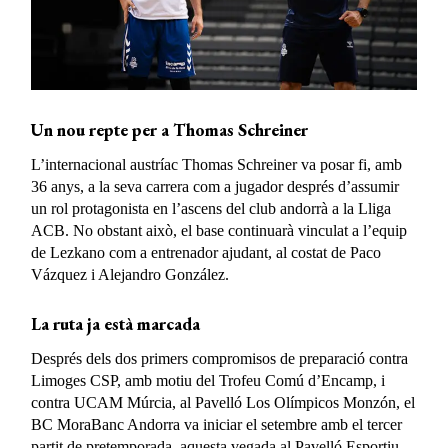
Un nou repte per a Thomas Schreiner
L’internacional austríac Thomas Schreiner va posar fi, amb
36 anys, a la seva carrera com a jugador després d’assumir
un rol protagonista en l’ascens del club andorrà a la Lliga
ACB. No obstant això, el base continuarà vinculat a l’equip
de Lezkano com a entrenador ajudant, al costat de Paco
Vázquez i Alejandro González.
La ruta ja està marcada
Després dels dos primers compromisos de preparació contra
Limoges CSP, amb motiu del Trofeu Comú d’Encamp, i
contra UCAM Múrcia, al Pavelló Los Olímpicos Monzón, el
BC MoraBanc Andorra va iniciar el setembre amb el tercer
partit de pretemporada, aquesta vegada al Pavelló Esportiu