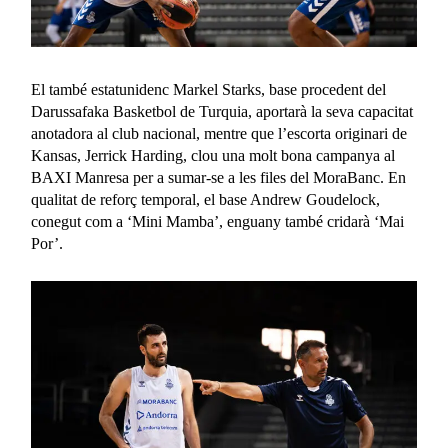
El també estatunidenc Markel Starks, base procedent del
Darussafaka Basketbol de Turquia, aportarà la seva capacitat
anotadora al club nacional, mentre que l’escorta originari de
Kansas, Jerrick Harding, clou una molt bona campanya al
BAXI Manresa per a sumar-se a les files del MoraBanc. En
qualitat de reforç temporal, el base Andrew Goudelock,
conegut com a ‘Mini Mamba’, enguany també cridarà ‘Mai
Por’.