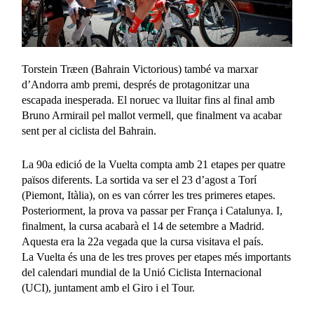
Torstein Træen (Bahrain Victorious) també va marxar
d’Andorra amb premi, després de protagonitzar una
escapada inesperada. El noruec va lluitar fins al final amb
Bruno Armirail pel mallot vermell, que finalment va acabar
sent per al ciclista del Bahrain.
La 90a edició de la Vuelta compta amb 21 etapes per quatre
països diferents. La sortida va ser el 23 d’agost a Torí
(Piemont, Itàlia), on es van córrer les tres primeres etapes.
Posteriorment, la prova va passar per França i Catalunya. I,
finalment, la cursa acabarà el 14 de setembre a Madrid.
Aquesta era la 22a vegada que la cursa visitava el país.
La Vuelta és una de les tres proves per etapes més importants
del calendari mundial de la Unió Ciclista Internacional
(UCI), juntament amb el Giro i el Tour.