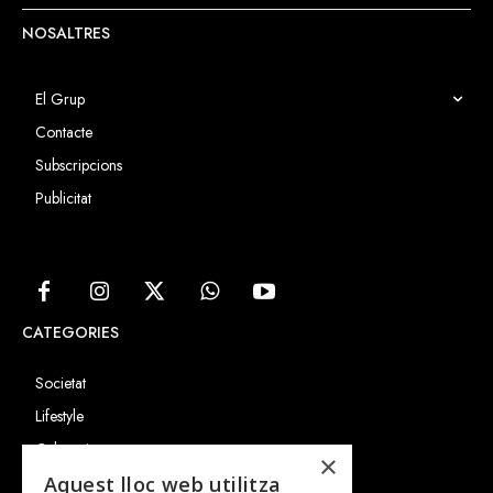
NOSALTRES
El Grup
Contacte
Subscripcions
Publicitat
CATEGORIES
Societat
Lifestyle
Cultura i art
×
Entrevistes
Aquest lloc web utilitza