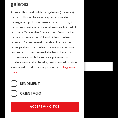
galetes
Gastronomia
Aquest lloc web utilitza galetes (cookies)
TV
per a millorar la seva experiència de
Plans per fer
navegació, publicar anuncis o contingut
personalitzat i analitzar el nostre trànsit. En
Revistes
fer clic a “acceptar”, accepteu l’ús que fem
de les cookies, però també les podeu
refusar i/o personalitzar-les. En cas de
SUBSCRIU-TE A LA NOSTRA NEWSLETTER!
rebutjar-les, no podrem assegurar-vos el
correcte funcionament de les diferents
funcionalitats de la nostra pàgina. En
Correu electrònic*
podeu veure els detalls, així com el nostre
avís legal i política de privacitat.
Llegir-ne
més
Accepto la
política de privacitat
RENDIMENT
ORIENTACIÓ
ACCEPTA-HO TOT