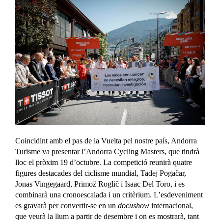
Coincidint amb el pas de la Vuelta pel nostre país, Andorra
Turisme va presentar l’Andorra Cycling Masters, que tindrà
lloc el pròxim 19 d’octubre. La competició reunirà quatre
figures destacades del ciclisme mundial, Tadej Pogačar,
Jonas Vingegaard, Primož Roglič i Isaac Del Toro, i es
combinarà una cronoescalada i un critèrium. L’esdeveniment
es gravarà per convertir-se en un
docushow
internacional,
que veurà la llum a partir de desembre i on es mostrarà, tant