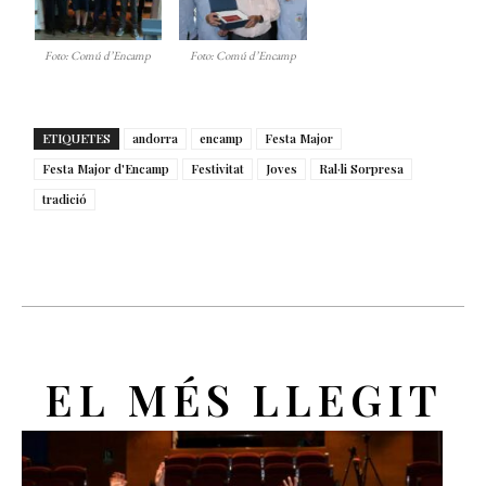
Foto: Comú d’Encamp
Foto: Comú d’Encamp
ETIQUETES
andorra
encamp
Festa Major
Festa Major d'Encamp
Festivitat
Joves
Ral·li Sorpresa
tradició
EL MÉS LLEGIT