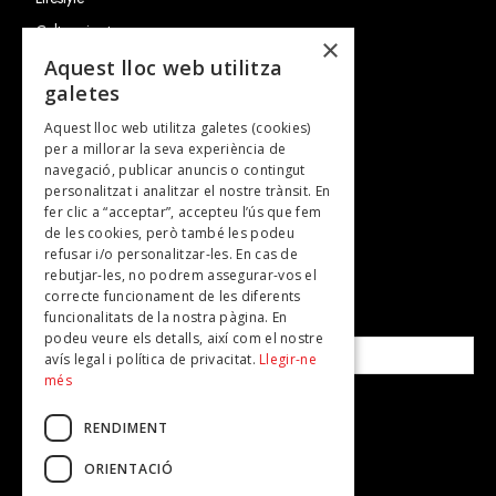
Cultura i art
×
Entrevistes
Aquest lloc web utilitza
galetes
Gastronomia
Aquest lloc web utilitza galetes (cookies)
TV
per a millorar la seva experiència de
Plans per fer
navegació, publicar anuncis o contingut
personalitzat i analitzar el nostre trànsit. En
Revistes
fer clic a “acceptar”, accepteu l’ús que fem
de les cookies, però també les podeu
refusar i/o personalitzar-les. En cas de
SUBSCRIU-TE A LA NOSTRA NEWSLETTER!
rebutjar-les, no podrem assegurar-vos el
correcte funcionament de les diferents
funcionalitats de la nostra pàgina. En
Correu electrònic*
podeu veure els detalls, així com el nostre
avís legal i política de privacitat.
Llegir-ne
més
Accepto la
política de privacitat
RENDIMENT
ORIENTACIÓ