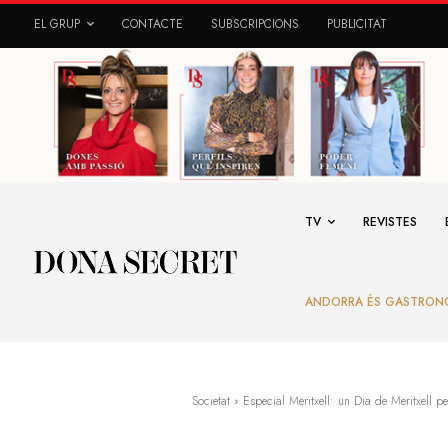
EL GRUP
CONTACTE
SUBSCRIPCIONS
PUBLICITAT
TV
REVISTES
ANDORRA ÉS GASTRON
Societat
Especial Meritxell: un Dia de Meritxell pe