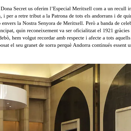
 Dona Secret us oferim l’Especial Meritxell com a un recull inf
 i per a retre tribut a la Patrona de tots els andorrans i de qu
ó envers la Nostra Senyora de Meritxell. Però a banda de celeb
cipat, quin reconeixement va ser oficialitzat el 1921 gràcies 
rdebò, hem volgut recordar amb respecte i afecte a tots aquells
sat el seu granet de sorra perquè Andorra continués essent un