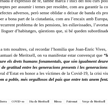
ornada d’expressió de fe, també marca l’inici del nou curs políti
reptes per assumir i temes per resoldre, com ara garantir la c
 efectes adversos, però sense oblidar o deixar de banda els p
r a bona part de la ciutadania, com ara l’encaix amb Europa, e
l recurrent problema de les pensions, les esllavissades, l’avort
de lloguer d’habitatges, qüestions que, si bé queden subordina
a tots nosaltres, cal recordar l’homilia que Joan-Enric Vives,
 Santuari de Meritxell, on va manifestar estar convençut que
“l
oure els drets humans fonamentals, que són igualment deure
i de gratitud entre les generacions presents i les generacions
al d’Estat en honor a les víctimes de la Covid-19, la crisi vis
m a poble, més orgullosos del país que entre tots anem fent.
dorra
COVID-19
Dia de Meritxell
Missa
Patronat
Verge de Meritxell