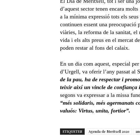
El Dia de Meritxell, tot i ser una j
d’aquest sector tenen encara molts 
a la mínima expressió tots els seus
continuen essent una preocupació pe
viàries, la reforma de la sanitat, e
vida i els alts preus en el mercat 
poden restar al fons del calaix.
En un dia com aquest, especial per 
d’Urgell, va oferir l’any passat al
de la pau, ha de respectar i prom
teixir així un vincle de confiança 
segons va expressar a la missa funer
“més solidaris, més agermanats co
valuós: Virtus, unita, fortior”.
ETIQUETES
Agenda de Meritxell 2020
an