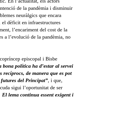
c. En l’actualitat, els actors
ontenció de la pandèmia i disminuir
roblemes neuràlgics que encara
l dèficit en infraestructures
ament, l’encariment del cost de la
des a l’evolució de la pandèmia, no
 copríncep episcopal i Bisbe
a bona política ha d’estar al servei
s recíprocs, de manera que es pot
 futures del Principat”
, i que,
cuda sigui l’oportunitat de ser
 El lema continua essent exigent i