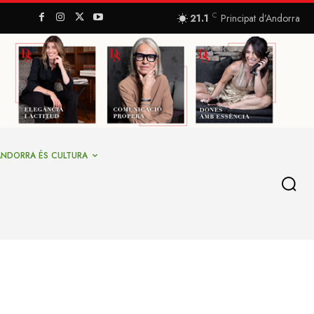
C
21.1
Principat d’Andorra
ANDORRA ÉS CULTURA