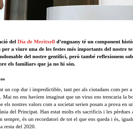
ació del
Dia de Meritxell
d’enguany té un component històric
s per a viure una de les festes més importants del nostre t
 indomable del nostre gentilici, però també reflexionem sob
re els familiars que ja no hi són.
los
 un cop dur i impredictible, tant per als ciutadans com per a 
. Mai no ens havíem imaginat que un virus ens trencaria la bom
e els nostres valors com a societat serien posats a prova en un
nia del Principat. Han estat molts els sacrificis i les pèrdues
m sempre, és un recordatori de tot el que ens queda i és, igual
la resta del 2020.