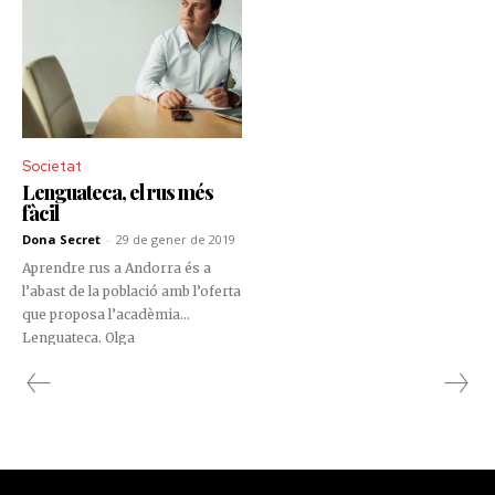
Societat
Lenguateca, el rus més
fàcil
Dona Secret
-
29 de gener de 2019
Aprendre rus a Andorra és a
l’abast de la població amb l’oferta
que proposa l’acadèmia
Lenguateca. Olga
Krasheninnikova i Eugeni
Bazarov són professionals
altament qualificats que utilitzen
els mètodes més innovadors.