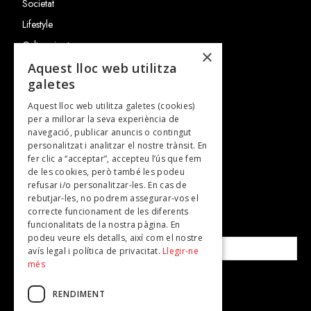
Societat
Lifestyle
Cultura i art
×
Entrevistes
Aquest lloc web utilitza
galetes
Gastronomia
Aquest lloc web utilitza galetes (cookies)
TV
per a millorar la seva experiència de
Plans per fer
navegació, publicar anuncis o contingut
personalitzat i analitzar el nostre trànsit. En
Revistes
fer clic a “acceptar”, accepteu l’ús que fem
de les cookies, però també les podeu
refusar i/o personalitzar-les. En cas de
SUBSCRIU-TE A LA NOSTRA NEWSLETTER!
rebutjar-les, no podrem assegurar-vos el
correcte funcionament de les diferents
funcionalitats de la nostra pàgina. En
Correu electrònic*
podeu veure els detalls, així com el nostre
avís legal i política de privacitat.
Llegir-ne
més
Accepto la
política de privacitat
RENDIMENT