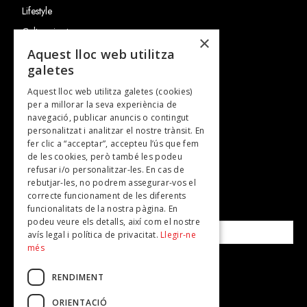
Lifestyle
Cultura i art
×
Entrevistes
Aquest lloc web utilitza
galetes
Gastronomia
Aquest lloc web utilitza galetes (cookies)
TV
per a millorar la seva experiència de
Plans per fer
navegació, publicar anuncis o contingut
personalitzat i analitzar el nostre trànsit. En
Revistes
fer clic a “acceptar”, accepteu l’ús que fem
de les cookies, però també les podeu
refusar i/o personalitzar-les. En cas de
SUBSCRIU-TE A LA NOSTRA NEWSLETTER!
rebutjar-les, no podrem assegurar-vos el
correcte funcionament de les diferents
funcionalitats de la nostra pàgina. En
Correu electrònic*
podeu veure els detalls, així com el nostre
avís legal i política de privacitat.
Llegir-ne
més
Accepto la
política de privacitat
RENDIMENT
ORIENTACIÓ