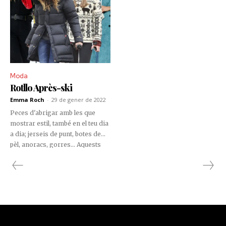
Moda
Rotllo Après-ski
Emma Roch
-
29 de gener de 2022
Peces d'abrigar amb les que
mostrar estil, també en el teu dia
a dia; jerseis de punt, botes de
pèl, anoracs, gorres... Aquests
seran els teus aliats per crear el
look a prova de baixes
temperatures. Et proposem
aquests looks perfectes.