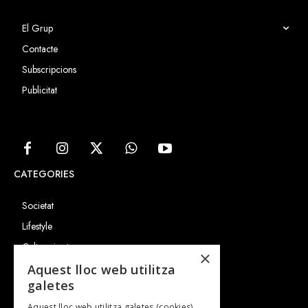
El Grup
Contacte
Subscripcions
Publicitat
CATEGORIES
Societat
Lifestyle
Cultura i art
×
Entrevistes
Aquest lloc web utilitza
galetes
Gastronomia
Aquest lloc web utilitza galetes (cookies)