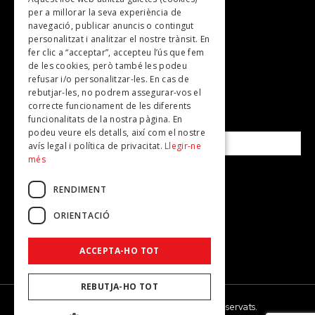
TV
per a millorar la seva experiència de
Plans per fer
navegació, publicar anuncis o contingut
personalitzat i analitzar el nostre trànsit. En
Revistes
fer clic a “acceptar”, accepteu l’ús que fem
de les cookies, però també les podeu
refusar i/o personalitzar-les. En cas de
SUBSCRIU-TE A LA NOSTRA NEWSLETTER!
rebutjar-les, no podrem assegurar-vos el
correcte funcionament de les diferents
funcionalitats de la nostra pàgina. En
Correu electrònic*
podeu veure els detalls, així com el nostre
avís legal i política de privacitat.
Llegir-ne
més
Accepto la
política de privacitat
RENDIMENT
ORIENTACIÓ
ACCEPTA-HO TOT
REBUTJA-HO TOT
© 2026 - Dona Secret - Tots els drets reservats.