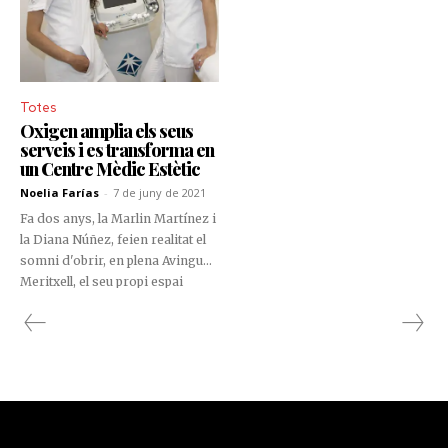
Totes
Oxigen amplia els seus
serveis i es transforma en
un Centre Mèdic Estètic
Noelia Farías
-
7 de juny de 2021
Fa dos anys, la Marlin Martínez i
la Diana Núñez, feien realitat el
somni d'obrir, en plena Avinguda
Meritxell, el seu propi espai
d'estètica. Enguany, concreten un
altre dels seus projectes, la
transformació d’Oxigen, en un
centre de medicina estètica
especialitzada, que compta amb
el suport del Dr. Oscar Suárez.