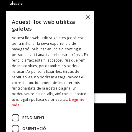
Lifestyle
Cultura i art
×
Entrevistes
Aquest lloc web utilitza
galetes
Gastronomia
Aquest lloc web utilitza galetes (cookies)
TV
per a millorar la seva experiència de
Plans per fer
navegació, publicar anuncis o contingut
personalitzat i analitzar el nostre trànsit. En
Revistes
fer clic a “acceptar”, accepteu l’ús que fem
de les cookies, però també les podeu
refusar i/o personalitzar-les. En cas de
SUBSCRIU-TE A LA NOSTRA NEWSLETTER!
rebutjar-les, no podrem assegurar-vos el
correcte funcionament de les diferents
funcionalitats de la nostra pàgina. En
Correu electrònic*
podeu veure els detalls, així com el nostre
avís legal i política de privacitat.
Llegir-ne
més
Accepto la
política de privacitat
RENDIMENT
ORIENTACIÓ