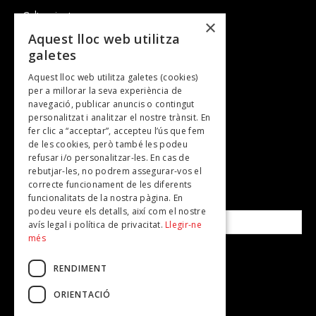
Cultura i art
×
Entrevistes
Aquest lloc web utilitza
galetes
Gastronomia
Aquest lloc web utilitza galetes (cookies)
TV
per a millorar la seva experiència de
Plans per fer
navegació, publicar anuncis o contingut
personalitzat i analitzar el nostre trànsit. En
Revistes
fer clic a “acceptar”, accepteu l’ús que fem
de les cookies, però també les podeu
refusar i/o personalitzar-les. En cas de
SUBSCRIU-TE A LA NOSTRA NEWSLETTER!
rebutjar-les, no podrem assegurar-vos el
correcte funcionament de les diferents
funcionalitats de la nostra pàgina. En
Correu electrònic*
podeu veure els detalls, així com el nostre
avís legal i política de privacitat.
Llegir-ne
més
Accepto la
política de privacitat
RENDIMENT
ORIENTACIÓ