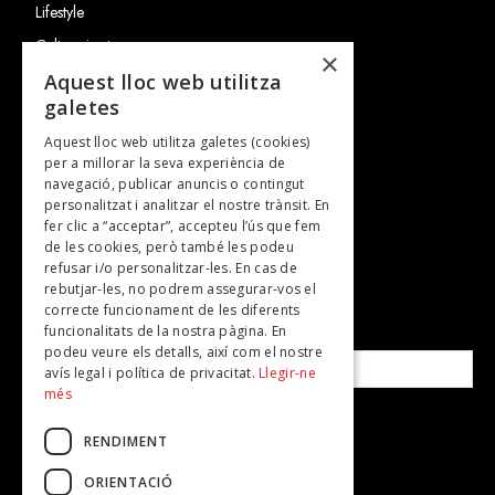
Lifestyle
Cultura i art
×
Entrevistes
Aquest lloc web utilitza
galetes
Gastronomia
Aquest lloc web utilitza galetes (cookies)
TV
per a millorar la seva experiència de
Plans per fer
navegació, publicar anuncis o contingut
personalitzat i analitzar el nostre trànsit. En
Revistes
fer clic a “acceptar”, accepteu l’ús que fem
de les cookies, però també les podeu
refusar i/o personalitzar-les. En cas de
SUBSCRIU-TE A LA NOSTRA NEWSLETTER!
rebutjar-les, no podrem assegurar-vos el
correcte funcionament de les diferents
funcionalitats de la nostra pàgina. En
Correu electrònic*
podeu veure els detalls, així com el nostre
avís legal i política de privacitat.
Llegir-ne
més
Accepto la
política de privacitat
RENDIMENT
ORIENTACIÓ