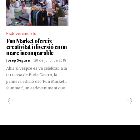
Esdeveniments
Fun Market ofereix
creativitat i diversió en un
marc incomparable
Josep Segura
-
20 de juliol de 2018
Ahir al vespre es va celebrar, a la
terrassa de Buda Gastro, la
primera edició del ‘Fun Market
Summer’, un esdeveniment que
va oferir al nombrós públic
assistent, una àmplia oferta
d’activitats com ara moda,
complements, artesania i
diferents creacions dels nous
dissenyadors andorrans.