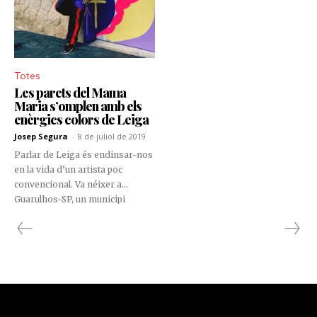
Totes
Les parets del Mama
Maria s’omplen amb els
enèrgics colors de Leiga
Josep Segura
-
8 de juliol de 2019
Parlar de Leiga és endinsar-nos
en la vida d’un artista poc
convencional. Va néixer a
Guarulhos-SP, un municipi
brasiler de l’estat de Sao Paulo.