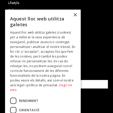
Lifestyle
Cultura i art
×
Entrevistes
Aquest lloc web utilitza
galetes
Gastronomia
Aquest lloc web utilitza galetes (cookies)
TV
per a millorar la seva experiència de
Plans per fer
navegació, publicar anuncis o contingut
personalitzat i analitzar el nostre trànsit. En
Revistes
fer clic a “acceptar”, accepteu l’ús que fem
de les cookies, però també les podeu
refusar i/o personalitzar-les. En cas de
SUBSCRIU-TE A LA NOSTRA NEWSLETTER!
rebutjar-les, no podrem assegurar-vos el
correcte funcionament de les diferents
funcionalitats de la nostra pàgina. En
Correu electrònic*
podeu veure els detalls, així com el nostre
avís legal i política de privacitat.
Llegir-ne
més
Accepto la
política de privacitat
RENDIMENT
ORIENTACIÓ