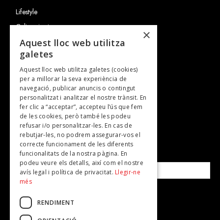
Lifestyle
Cultura i art
×
Entrevistes
Aquest lloc web utilitza
galetes
Gastronomia
Aquest lloc web utilitza galetes (cookies)
TV
per a millorar la seva experiència de
Plans per fer
navegació, publicar anuncis o contingut
personalitzat i analitzar el nostre trànsit. En
Revistes
fer clic a “acceptar”, accepteu l’ús que fem
de les cookies, però també les podeu
refusar i/o personalitzar-les. En cas de
SUBSCRIU-TE A LA NOSTRA NEWSLETTER!
rebutjar-les, no podrem assegurar-vos el
correcte funcionament de les diferents
funcionalitats de la nostra pàgina. En
Correu electrònic*
podeu veure els detalls, així com el nostre
avís legal i política de privacitat.
Llegir-ne
més
Accepto la
política de privacitat
RENDIMENT