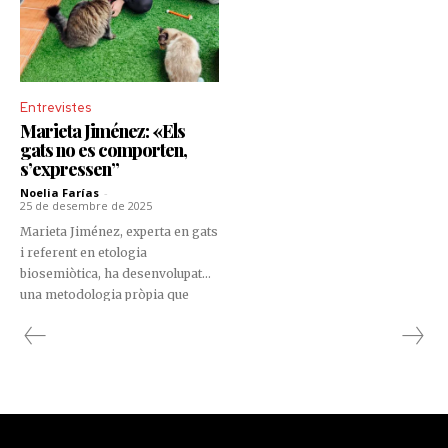
Entrevistes
Marieta Jiménez: «Els
gats no es comporten,
s’expressen”
Noelia Farías
-
25 de desembre de 2025
Marieta Jiménez, experta en gats
i referent en etologia
biosemiòtica, ha desenvolupat
una metodologia pròpia que
integra ciència, comportament i
salut emocional per comprendre
el gat com un sistema complet.
Amb una formació
multidisciplinària que inclou
titulacions en etologia felina,
medicina felina, naturopatia,