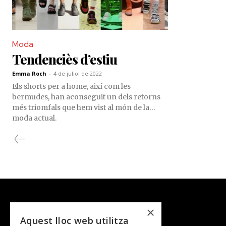
Moda
Tendenciès d’estiu
Emma Roch
-
4 de juliol de 2022
Els shorts per a home, així com les
bermudes, han aconseguit un dels retorns
més triomfals que hem vist al món de la
moda actual.
×
Aquest lloc web utilitza