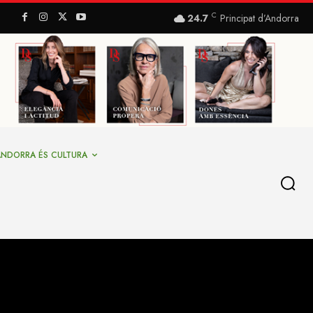
C
24.7
Principat d’Andorra
ANDORRA ÉS CULTURA